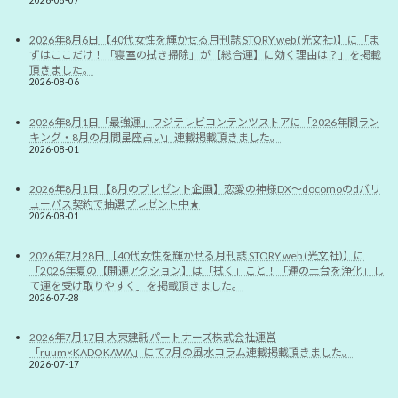
2026-08-07
2026年8月6日 【40代女性を輝かせる月刊誌 STORY web (光文社)】に「ま
ずはここだけ！「寝室の拭き掃除」が【総合運】に効く理由は？」を掲載
頂きました。
2026-08-06
2026年8月1日「最強運」フジテレビコンテンツストアに「2026年間ラン
キング・8月の月間星座占い」連載掲載頂きました。
2026-08-01
2026年8月1日 【8月のプレゼント企画】恋愛の神様DX〜docomoのdバリ
ューパス契約で抽選プレゼント中★
2026-08-01
2026年7月28日 【40代女性を輝かせる月刊誌 STORY web (光文社)】に
「2026年夏の【開運アクション】は「拭く」こと！「運の土台を浄化」し
て運を受け取りやすく」を掲載頂きました。
2026-07-28
2026年7月17日 大東建託パートナーズ株式会社運営
「ruum×KADOKAWA」にて7月の風水コラム連載掲載頂きました。
2026-07-17