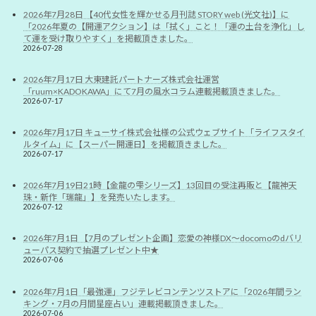
2026年7月28日 【40代女性を輝かせる月刊誌 STORY web (光文社)】に
「2026年夏の【開運アクション】は「拭く」こと！「運の土台を浄化」し
て運を受け取りやすく」を掲載頂きました。
2026-07-28
2026年7月17日 大東建託パートナーズ株式会社運営
「ruum×KADOKAWA」にて7月の風水コラム連載掲載頂きました。
2026-07-17
2026年7月17日 キューサイ株式会社様の公式ウェブサイト「ライフスタイ
ルタイム」に【スーパー開運日】を掲載頂きました。
2026-07-17
2026年7月19日21時【金龍の雫シリーズ】13回目の受注再販と【龍神天
珠・新作「瑞龍」】を発売いたします。
2026-07-12
2026年7月1日 【7月のプレゼント企画】恋愛の神様DX〜docomoのdバリ
ューパス契約で抽選プレゼント中★
2026-07-06
2026年7月1日「最強運」フジテレビコンテンツストアに「2026年間ラン
キング・7月の月間星座占い」連載掲載頂きました。
2026-07-06