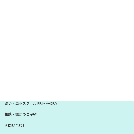
\
/
無料メールマガジン
愛新覚羅 ゆうはんの開運レター
いますぐ登録
YUHANプロフィール
YUHANプロデュース開運アイテム
占い・風水スクール PRIMAVERA
相談・鑑定のご予約
お問い合わせ