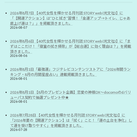
2026年8月7日 【40代女性を輝かせる月刊誌 STORY web (光文社)】に
「【開運アクション】は”ひと拭き”習慣！「金運アップ→トイレ、じゃあ
底上げ運は？」」を掲載頂きました。
2026-08-07
2026年8月6日 【40代女性を輝かせる月刊誌 STORY web (光文社)】に「ま
ずはここだけ！「寝室の拭き掃除」が【総合運】に効く理由は？」を掲載
頂きました。
2026-08-06
2026年8月1日「最強運」フジテレビコンテンツストアに「2026年間ラン
キング・8月の月間星座占い」連載掲載頂きました。
2026-08-01
2026年8月1日 【8月のプレゼント企画】恋愛の神様DX〜docomoのdバリ
ューパス契約で抽選プレゼント中★
2026-08-01
2026年7月28日 【40代女性を輝かせる月刊誌 STORY web (光文社)】に
「2026年夏の【開運アクション】は「拭く」こと！「運の土台を浄化」し
て運を受け取りやすく」を掲載頂きました。
2026-07-28