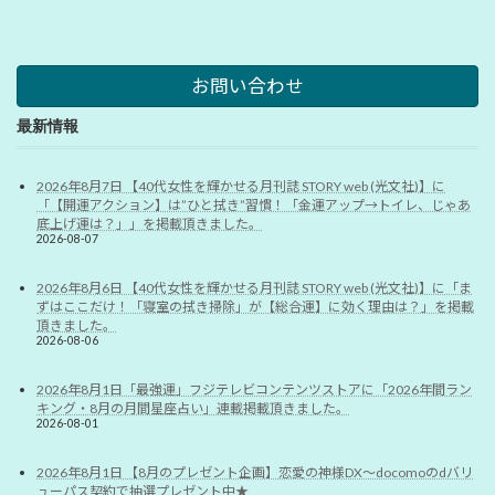
お問い合わせ
最新情報
2026年8月7日 【40代女性を輝かせる月刊誌 STORY web (光文社)】に
「【開運アクション】は”ひと拭き”習慣！「金運アップ→トイレ、じゃあ
底上げ運は？」」を掲載頂きました。
2026-08-07
2026年8月6日 【40代女性を輝かせる月刊誌 STORY web (光文社)】に「ま
ずはここだけ！「寝室の拭き掃除」が【総合運】に効く理由は？」を掲載
頂きました。
2026-08-06
2026年8月1日「最強運」フジテレビコンテンツストアに「2026年間ラン
キング・8月の月間星座占い」連載掲載頂きました。
2026-08-01
2026年8月1日 【8月のプレゼント企画】恋愛の神様DX〜docomoのdバリ
ューパス契約で抽選プレゼント中★