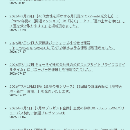
2026-08-01
2026年7月28日 【40代女性を輝かせる月刊誌 STORY web (光文社)】に
「2026年夏の【開運アクション】は「拭く」こと！「運の土台を浄化」し
て運を受け取りやすく」を掲載頂きました。
2026-07-28
2026年7月17日 大東建託パートナーズ株式会社運営
「ruum×KADOKAWA」にて7月の風水コラム連載掲載頂きました。
2026-07-17
2026年7月17日 キューサイ株式会社様の公式ウェブサイト「ライフスタイ
ルタイム」に【スーパー開運日】を掲載頂きました。
2026-07-17
2026年7月19日21時【金龍の雫シリーズ】13回目の受注再販と【龍神天
珠・新作「瑞龍」】を発売いたします。
2026-07-12
2026年7月1日 【7月のプレゼント企画】恋愛の神様DX〜docomoのdバリ
ューパス契約で抽選プレゼント中★
2026-07-06