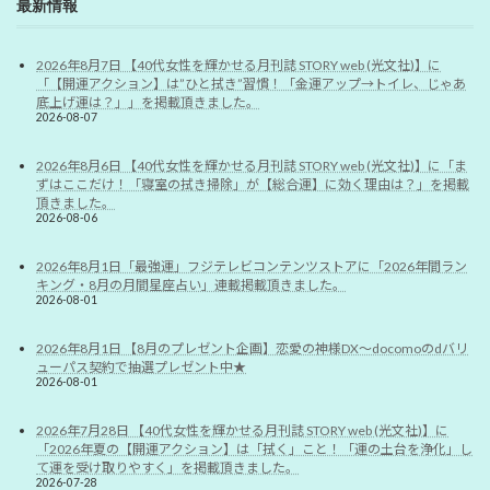
最新情報
2026年8月7日 【40代女性を輝かせる月刊誌 STORY web (光文社)】に
「【開運アクション】は”ひと拭き”習慣！「金運アップ→トイレ、じゃあ
底上げ運は？」」を掲載頂きました。
2026-08-07
2026年8月6日 【40代女性を輝かせる月刊誌 STORY web (光文社)】に「ま
ずはここだけ！「寝室の拭き掃除」が【総合運】に効く理由は？」を掲載
頂きました。
2026-08-06
2026年8月1日「最強運」フジテレビコンテンツストアに「2026年間ラン
キング・8月の月間星座占い」連載掲載頂きました。
2026-08-01
2026年8月1日 【8月のプレゼント企画】恋愛の神様DX〜docomoのdバリ
ューパス契約で抽選プレゼント中★
2026-08-01
2026年7月28日 【40代女性を輝かせる月刊誌 STORY web (光文社)】に
「2026年夏の【開運アクション】は「拭く」こと！「運の土台を浄化」し
て運を受け取りやすく」を掲載頂きました。
2026-07-28