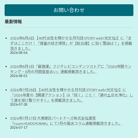
お問い合わせ
最新情報
2026年8月6日 【40代女性を輝かせる月刊誌 STORY web (光文社)】に「ま
ずはここだけ！「寝室の拭き掃除」が【総合運】に効く理由は？」を掲載
頂きました。
2026-08-06
2026年8月1日「最強運」フジテレビコンテンツストアに「2026年間ラン
キング・8月の月間星座占い」連載掲載頂きました。
2026-08-01
2026年7月28日 【40代女性を輝かせる月刊誌 STORY web (光文社)】に
「2026年夏の【開運アクション】は「拭く」こと！「運の土台を浄化」し
て運を受け取りやすく」を掲載頂きました。
2026-07-28
2026年7月17日 大東建託パートナーズ株式会社運営
「ruum×KADOKAWA」にて7月の風水コラム連載掲載頂きました。
2026-07-17