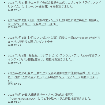
2026年7月17日 キューサイ株式会社様の公式ウェブサイト「ライフスタイ
ルタイム」に【スーパー開運日】を掲載頂きました。
2026-07-17
2026年7月19日21時【金龍の雫シリーズ】13回目の受注再販と【龍神天
珠・新作「瑞龍」】を発売いたします。
2026-07-12
2026年7月1日 【7月のプレゼント企画】恋愛の神様DX〜docomoのdバリ
ューパス契約で抽選プレゼント中★
2026-07-06
2026年7月1日「最強運」フジテレビコンテンツストアに「2026年間ラン
キング・7月の月間星座占い」連載掲載頂きました。
2026-07-06
2026年6月25日発売 【女性セブン春の豪華特大合併号(小学館刊)】に「人
気占い師10人が本当にやっている開運幸福ルーティン」を掲載頂きまし
た。
2026-06-25
2026年6月19日 大東建託パートナーズ株式会社運営
「ruum×KADOKAWA」にて6月の風水コラム連載掲載頂きました。
2026-06-19