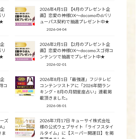
ト企
2026年4月1日 【4月のプレゼント企
バリ
画】恋愛の神様DX〜docomoのdバリ
★
ューパス契約で抽選プレゼント中★
2026-04-04
ト企
2026年2月1日 【2月のプレゼント企
バリ
画】恋愛の神様DX〜docomoスゴ得コ
★
ンテンツで抽選でプレゼント中★
2026-02-01
ト企
2026年8月1日「最強運」フジテレビ
ゴ得コ
コンテンツストアに「2026年間ラン
キング・8月の月間星座占い」連載掲
載頂きました。
2026-08-01
ナーズ
2026年7月17日 キューサイ株式会社
WA」
様の公式ウェブサイト「ライフスタイ
きま
ルタイム」に【スーパー開運日】を掲