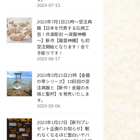
2023-07-13
2023年7月1日21時～受注再
販【日本を代表する伝統工
芸！井波彫刻 ～波龍神棚
～】新作【龍雲神棚】も初
受注開始となります！全て
手彫りです！
2023-06-17
2023年3月21日21時【金龍
の雫シリーズ】10回目の受
注再販と【新作！金龍の水
瓶と聖杯】を発売いたしま
す。
2023-03-06
2023年1月27日【新刊プレ
ゼント企画のお知らせ】眠
れなくなるほど面白いヤバ