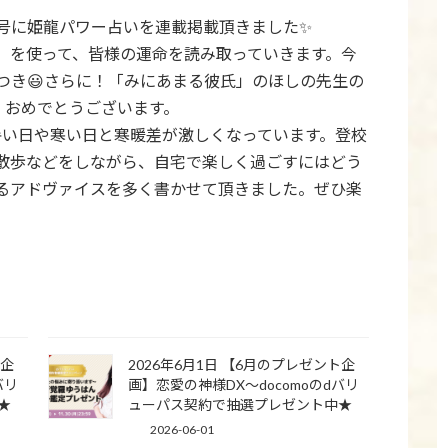
14号に姫龍パワー占いを連載掲載頂きました✨
」を使って、皆様の運命を読み取っていきます。今
つき😃さらに！「みにあまる彼氏」のほしの先生の
、おめでとうございます。
暑い日や寒い日と寒暖差が激しくなっています。登校
散歩などをしながら、自宅で楽しく過ごすにはどう
るアドヴァイスを多く書かせて頂きました。ぜひ楽
ト企
2026年6月1日 【6月のプレゼント企
バリ
画】恋愛の神様DX〜docomoのdバリ
★
ューパス契約で抽選プレゼント中★
2026-06-01