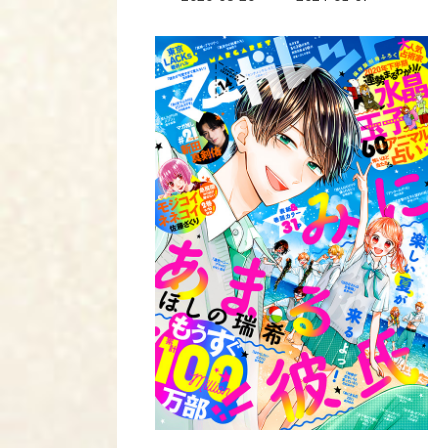
終
更
新
日
時
: