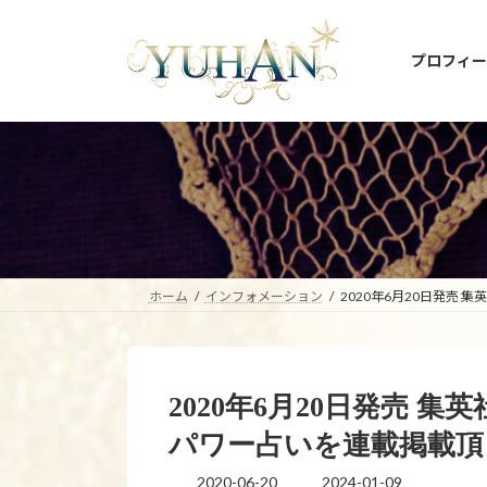
コ
ナ
ン
ビ
プロフィー
テ
ゲ
ン
ー
ツ
シ
へ
ョ
ス
ン
キ
に
ッ
移
プ
動
ホーム
インフォメーション
2020年6月20日発売
2020年6月20日発売 
パワー占いを連載掲載頂
2020-06-20
2024-01-09
最