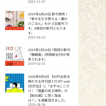
2022-11-07
2019年6月24日 新刊発売！
「幸せを引き寄せる！願か
けごはん」わかさ出版刊 で
す。8冊目の新刊となりま
す。
2019-06-25
2019年2月26日 7冊目の新刊
「腸開運」(飛鳥新社刊)が発
売されます。
2019-02-21
2026年8月6日 【40代女性を
輝かせる月刊誌 STORY web
(光文社)】に「まずはここだ
け！「寝室の拭き掃除」が
【総合運】に効く理由
は？」を掲載頂きました。
2026-08-06