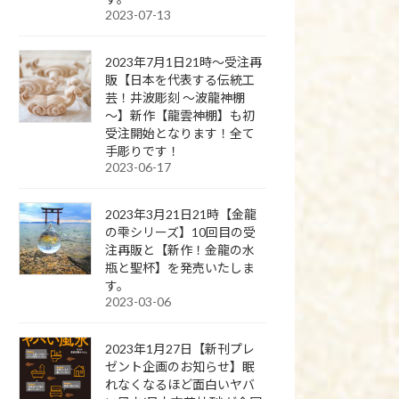
2023-07-13
2023年7月1日21時～受注再
販【日本を代表する伝統工
芸！井波彫刻 ～波龍神棚
～】新作【龍雲神棚】も初
受注開始となります！全て
手彫りです！
2023-06-17
2023年3月21日21時【金龍
の雫シリーズ】10回目の受
注再販と【新作！金龍の水
瓶と聖杯】を発売いたしま
す。
2023-03-06
2023年1月27日【新刊プレ
ゼント企画のお知らせ】眠
れなくなるほど面白いヤバ