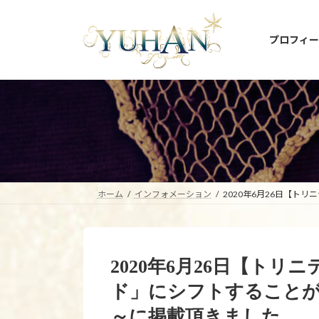
コ
ナ
ン
ビ
プロフィー
テ
ゲ
ン
ー
ツ
シ
へ
ョ
ス
ン
キ
に
ッ
移
プ
動
ホーム
インフォメーション
2020年6月26日【
2020年6月26日【トリ
ド」にシフトすること
～に掲載頂きました。