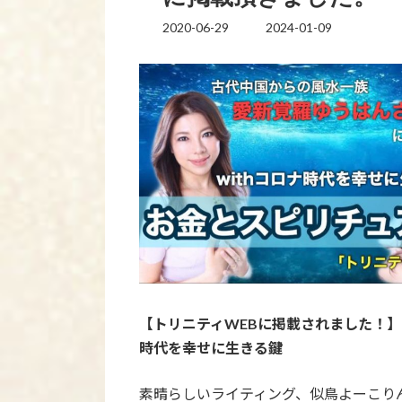
2020-06-29
2024-01-09
最
終
更
新
日
時
:
【トリニティWEBに掲載されました！
時代を幸せに生きる鍵
素晴らしいライティング、似鳥よーこり