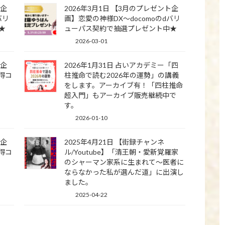
ト企
2026年3月1日 【3月のプレゼント企
バリ
画】恋愛の神様DX〜docomoのdバリ
★
ューパス契約で抽選プレゼント中★
2026-03-01
ト企
2026年1月31日 占いアカデミー「四
ゴ得コ
柱推命で読む2026年の運勢」の講義
をします。アーカイブ有！「四柱推命
超入門」もアーカイブ販売継続中で
す。
2026-01-10
ト企
2025年4月21日 【街録チャンネ
ゴ得コ
ル/Youtube】「清王朝・愛新覚羅家
のシャーマン家系に生まれて～医者に
ならなかった私が選んだ道」に出演し
ました。
2025-04-22