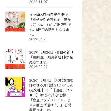
2022-11-07
2019年6月24日 新刊発売！
「幸せを引き寄せる！願か
けごはん」わかさ出版刊 で
す。8冊目の新刊となりま
す。
2019-06-25
2019年2月26日 7冊目の新刊
「腸開運」(飛鳥新社刊)が発
売されます。
2019-02-21
2026年8月7日 【40代女性を
輝かせる月刊誌 STORY web
(光文社)】に「【開運アクシ
ョン】は”ひと拭き”習慣！
「金運アップ→トイレ、じ
ゃあ底上げ運は？」」を掲
載頂きました。