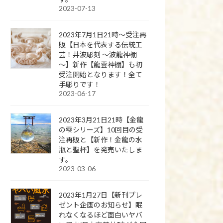
2023-07-13
2023年7月1日21時～受注再
販【日本を代表する伝統工
芸！井波彫刻 ～波龍神棚
～】新作【龍雲神棚】も初
受注開始となります！全て
手彫りです！
2023-06-17
2023年3月21日21時【金龍
の雫シリーズ】10回目の受
注再販と【新作！金龍の水
瓶と聖杯】を発売いたしま
す。
2023-03-06
2023年1月27日【新刊プレ
ゼント企画のお知らせ】眠
れなくなるほど面白いヤバ