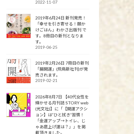
2022-11-07
2019年6月24日 新刊発売！
「幸せを引き寄せる！願か
けごはん」わかさ出版刊 で
す。8冊目の新刊となりま
す。
2019-06-25
2019年2月26日 7冊目の新刊
「腸開運」(飛鳥新社刊)が発
売されます。
2019-02-21
2026年8月7日 【40代女性を
輝かせる月刊誌 STORY web
(光文社)】に「【開運アクシ
ョン】は”ひと拭き”習慣！
「金運アップ→トイレ、じ
ゃあ底上げ運は？」」を掲
載頂きました。