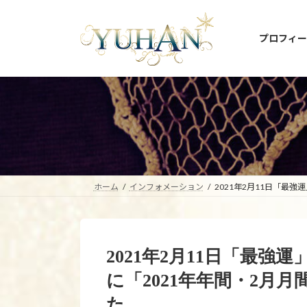
コ
ナ
ン
ビ
プロフィー
テ
ゲ
ン
ー
ツ
シ
へ
ョ
ス
ン
キ
に
ッ
移
プ
動
ホーム
インフォメーション
2021年2月11日「最
2021年2月11日「最
に「2021年年間・2月
た。