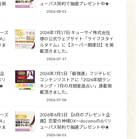
載掲
ューパス契約で抽選プレゼント中★
2026-08-01
ナーズ
2026年7月17日 キューサイ株式会社
WA」
様の公式ウェブサイト「ライフスタイ
きま
ルタイム」に【スーパー開運日】を掲
載頂きました。
2026-07-17
ト企
2026年7月1日「最強運」フジテレビ
バリ
コンテンツストアに「2026年間ラン
★
キング・7月の月間星座占い」連載掲
載頂きました。
2026-07-06
ナーズ
2026年6月1日 【6月のプレゼント企
WA」
画】恋愛の神様DX〜docomoのdバリ
きま
ューパス契約で抽選プレゼント中★
2026-06-01