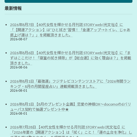
最新情報
2026年8月7日 【40代女性を輝かせる月刊誌 STORY web (光文社)】に
「【開運アクション】は”ひと拭き”習慣！「金運アップ→トイレ、じゃあ
底上げ運は？」」を掲載頂きました。
2026-08-07
2026年8月6日 【40代女性を輝かせる月刊誌 STORY web (光文社)】に「ま
ずはここだけ！「寝室の拭き掃除」が【総合運】に効く理由は？」を掲載
頂きました。
2026-08-06
2026年8月1日「最強運」フジテレビコンテンツストアに「2026年間ラン
キング・8月の月間星座占い」連載掲載頂きました。
2026-08-01
2026年8月1日 【8月のプレゼント企画】恋愛の神様DX〜docomoのdバリ
ューパス契約で抽選プレゼント中★
2026-08-01
2026年7月28日 【40代女性を輝かせる月刊誌 STORY web (光文社)】に
「2026年夏の【開運アクション】は「拭く」こと！「運の土台を浄化」し