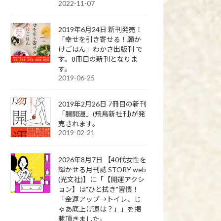
2022-11-07
2019年6月24日 新刊発売！
「幸せを引き寄せる！願か
けごはん」わかさ出版刊 で
す。8冊目の新刊となりま
す。
2019-06-25
2019年2月26日 7冊目の新刊
「腸開運」(飛鳥新社刊)が発
売されます。
2019-02-21
2026年8月7日 【40代女性を
輝かせる月刊誌 STORY web
(光文社)】に「【開運アクシ
ョン】は”ひと拭き”習慣！
「金運アップ→トイレ、じ
ゃあ底上げ運は？」」を掲
載頂きました。