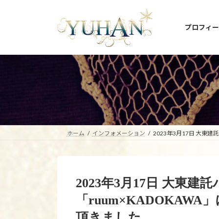
コ
ナ
ン
ビ
プロフィー
テ
ゲ
ン
ー
ツ
シ
へ
ョ
ス
ン
キ
に
ッ
移
プ
動
ホーム
インフォメーション
2023年3月17日 大東
2023年3月17日 大東
「ruum×KADOKAW
頂きました。