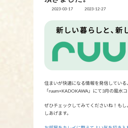
2023-03-17
2023-12-27
最
終
更
新
日
時
:
住まいが快適になる情報を発信している
「ruum×KADOKAWA」にて3月の風
ぜひチェックしてみてくださいね！もし
しあげます。
お部屋をキレイに整えてよい気を招き入れよう｜ku