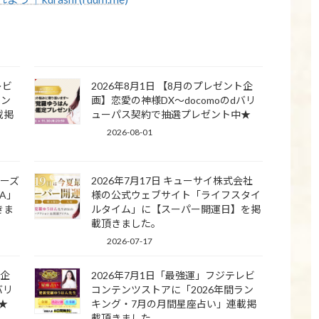
レビ
2026年8月1日 【8月のプレゼント企
ラン
画】恋愛の神様DX〜docomoのdバリ
載掲
ューパス契約で抽選プレゼント中★
2026-08-01
ナーズ
2026年7月17日 キューサイ株式会社
WA」
様の公式ウェブサイト「ライフスタイ
きま
ルタイム」に【スーパー開運日】を掲
載頂きました。
2026-07-17
ト企
2026年7月1日「最強運」フジテレビ
バリ
コンテンツストアに「2026年間ラン
★
キング・7月の月間星座占い」連載掲
載頂きました。