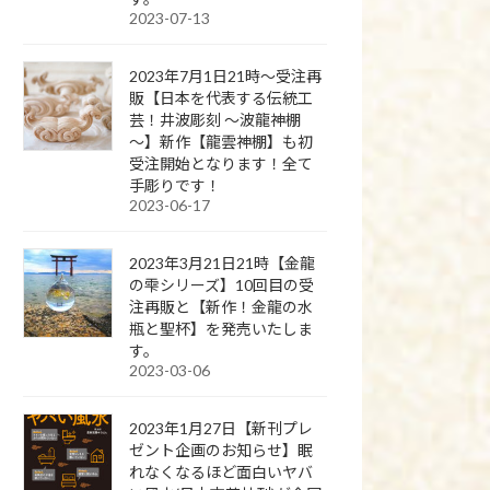
2023-07-13
2023年7月1日21時～受注再
販【日本を代表する伝統工
芸！井波彫刻 ～波龍神棚
～】新作【龍雲神棚】も初
受注開始となります！全て
手彫りです！
2023-06-17
2023年3月21日21時【金龍
の雫シリーズ】10回目の受
注再販と【新作！金龍の水
瓶と聖杯】を発売いたしま
す。
2023-03-06
2023年1月27日【新刊プレ
ゼント企画のお知らせ】眠
れなくなるほど面白いヤバ