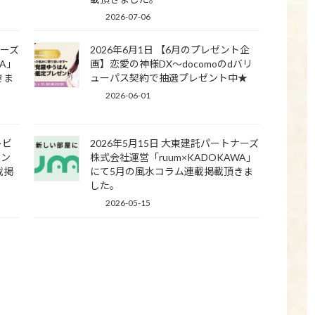
2026-07-06
ナーズ
2026年6月1日 【6月のプレゼント企
WA」
画】恋愛の神様DX〜docomoのdバリ
きま
ューパス契約で抽選プレゼント中★
2026-06-01
レビ
2026年5月15日 大東建託パートナーズ
ラン
株式会社運営「ruum×KADOKAWA」
載掲
にて5月の風水コラム連載掲載頂きま
した。
2026-05-15