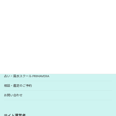
愛新覚羅 ゆうはんの開運レター
いますぐ登録
YUHANプロフィール
YUHANプロデュース開運アイテム
占い・風水スクール PRIMAVERA
相談・鑑定のご予約
お問い合わせ
サイト運営者