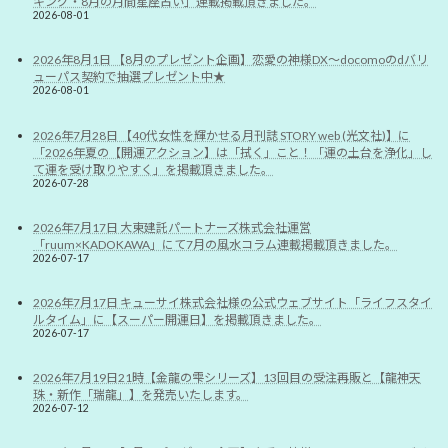
キング・8月の月間星座占い」連載掲載頂きました。
2026-08-01
2026年8月1日 【8月のプレゼント企画】恋愛の神様DX〜docomoのdバリ
ューパス契約で抽選プレゼント中★
2026-08-01
2026年7月28日 【40代女性を輝かせる月刊誌 STORY web (光文社)】に
「2026年夏の【開運アクション】は「拭く」こと！「運の土台を浄化」し
て運を受け取りやすく」を掲載頂きました。
2026-07-28
2026年7月17日 大東建託パートナーズ株式会社運営
「ruum×KADOKAWA」にて7月の風水コラム連載掲載頂きました。
2026-07-17
2026年7月17日 キューサイ株式会社様の公式ウェブサイト「ライフスタイ
ルタイム」に【スーパー開運日】を掲載頂きました。
2026-07-17
2026年7月19日21時【金龍の雫シリーズ】13回目の受注再販と【龍神天
珠・新作「瑞龍」】を発売いたします。
2026-07-12