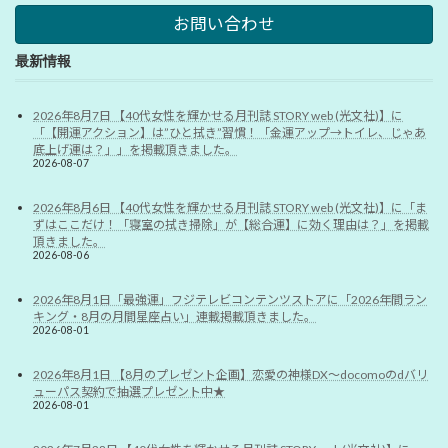
お問い合わせ
最新情報
2026年8月7日 【40代女性を輝かせる月刊誌 STORY web (光文社)】に
「【開運アクション】は”ひと拭き”習慣！「金運アップ→トイレ、じゃあ
底上げ運は？」」を掲載頂きました。
2026-08-07
2026年8月6日 【40代女性を輝かせる月刊誌 STORY web (光文社)】に「ま
ずはここだけ！「寝室の拭き掃除」が【総合運】に効く理由は？」を掲載
頂きました。
2026-08-06
2026年8月1日「最強運」フジテレビコンテンツストアに「2026年間ラン
キング・8月の月間星座占い」連載掲載頂きました。
2026-08-01
2026年8月1日 【8月のプレゼント企画】恋愛の神様DX〜docomoのdバリ
ューパス契約で抽選プレゼント中★
2026-08-01