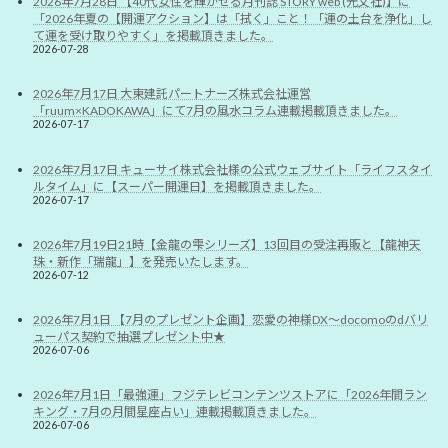
2026年7月28日 【40代女性を輝かせる月刊誌 STORY web (光文社)】に
「2026年夏の【開運アクション】は「拭く」こと！「運の土台を浄化」し
て運を受け取りやすく」を掲載頂きました。
2026-07-28
2026年7月17日 大東建託パートナーズ株式会社運営
「ruum×KADOKAWA」にて7月の風水コラム連載掲載頂きました。
2026-07-17
2026年7月17日 キューサイ株式会社様の公式ウェブサイト「ライフスタイ
ルタイム」に【スーパー開運日】を掲載頂きました。
2026-07-17
2026年7月19日21時【金龍の雫シリーズ】13回目の受注再販と【龍神天
珠・新作「瑞龍」】を発売いたします。
2026-07-12
2026年7月1日 【7月のプレゼント企画】恋愛の神様DX〜docomoのdバリ
ューパス契約で抽選プレゼント中★
2026-07-06
2026年7月1日「最強運」フジテレビコンテンツストアに「2026年間ラン
キング・7月の月間星座占い」連載掲載頂きました。
2026-07-06