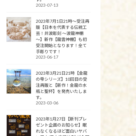
2023-07-13
2023年7月1日21時～受注再
販【日本を代表する伝統工
芸！井波彫刻 ～波龍神棚
～】新作【龍雲神棚】も初
受注開始となります！全て
手彫りです！
2023-06-17
2023年3月21日21時【金龍
の雫シリーズ】10回目の受
注再販と【新作！金龍の水
瓶と聖杯】を発売いたしま
す。
2023-03-06
2023年1月27日【新刊プレ
ゼント企画のお知らせ】眠
れなくなるほど面白いヤバ