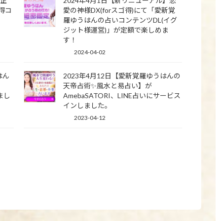
ト企
2024年4月1日【新リニューアル】恋
ゴ得コ
愛の神様DX(forスゴ得)にて「愛新覚
羅ゆうはんの占いコンテンツDL(イグ
ジット様運営)」が定額で楽しめま
す！
2024-04-02
はん
2023年4月12日【愛新覚羅ゆうはんの
天帝占術✨風水と易占い】が
まし
AmebaSATORI、LINE占いにサービス
インしました。
2023-04-12