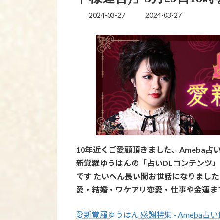
2024-03-27
2024-03-27
最
終
更
新
日
時
:
10年近くご愛顧頂きました、Ameba占
新覚羅ゆうはんの「占いDLコンテンツ
です たいへん長い間お世話になりまし
愛・結婚・ワケアリ恋愛・仕事や金運ま
愛新覚羅ゆうはん 感謝特集 - Ameba占い館