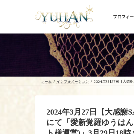
コ
ナ
ン
ビ
プロフィー
テ
ゲ
ン
ー
ツ
シ
へ
ョ
ス
ン
キ
に
ッ
移
プ
動
ホーム
インフォメーション
2024年3月27日【大感
2024年3月27日【大感謝S
にて「愛新覚羅ゆうはん
ト様運営)」3月29日18