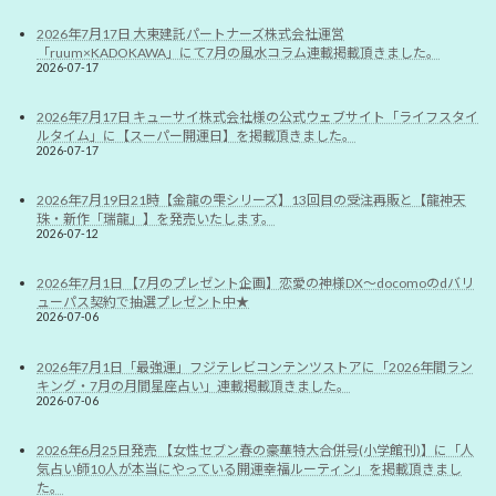
2026年7月17日 大東建託パートナーズ株式会社運営
「ruum×KADOKAWA」にて7月の風水コラム連載掲載頂きました。
2026-07-17
2026年7月17日 キューサイ株式会社様の公式ウェブサイト「ライフスタイ
ルタイム」に【スーパー開運日】を掲載頂きました。
2026-07-17
2026年7月19日21時【金龍の雫シリーズ】13回目の受注再販と【龍神天
珠・新作「瑞龍」】を発売いたします。
2026-07-12
2026年7月1日 【7月のプレゼント企画】恋愛の神様DX〜docomoのdバリ
ューパス契約で抽選プレゼント中★
2026-07-06
2026年7月1日「最強運」フジテレビコンテンツストアに「2026年間ラン
キング・7月の月間星座占い」連載掲載頂きました。
2026-07-06
2026年6月25日発売 【女性セブン春の豪華特大合併号(小学館刊)】に「人
気占い師10人が本当にやっている開運幸福ルーティン」を掲載頂きまし
た。