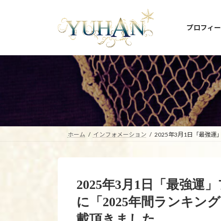
コ
ナ
ン
ビ
プロフィー
テ
ゲ
ン
ー
ツ
シ
へ
ョ
ス
ン
キ
に
ッ
移
プ
動
ホーム
インフォメーション
2025年3月1日「最強
2025年3月1日「最強
に「2025年間ランキン
載頂きました。