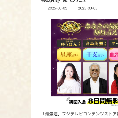
2025-03-01
2025-03-05
最
終
更
新
日
時
:
「最強運」フジテレビコンテンツストアに