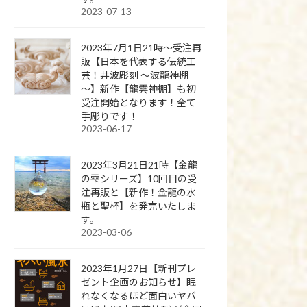
2023-07-13
2023年7月1日21時～受注再
販【日本を代表する伝統工
芸！井波彫刻 ～波龍神棚
～】新作【龍雲神棚】も初
受注開始となります！全て
手彫りです！
2023-06-17
2023年3月21日21時【金龍
の雫シリーズ】10回目の受
注再販と【新作！金龍の水
瓶と聖杯】を発売いたしま
す。
2023-03-06
2023年1月27日【新刊プレ
ゼント企画のお知らせ】眠
れなくなるほど面白いヤバ