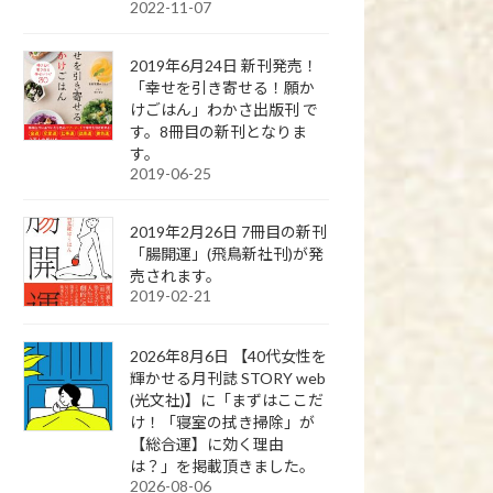
2022-11-07
2019年6月24日 新刊発売！
「幸せを引き寄せる！願か
けごはん」わかさ出版刊 で
す。8冊目の新刊となりま
す。
2019-06-25
2019年2月26日 7冊目の新刊
「腸開運」(飛鳥新社刊)が発
売されます。
2019-02-21
2026年8月6日 【40代女性を
輝かせる月刊誌 STORY web
(光文社)】に「まずはここだ
け！「寝室の拭き掃除」が
【総合運】に効く理由
は？」を掲載頂きました。
2026-08-06