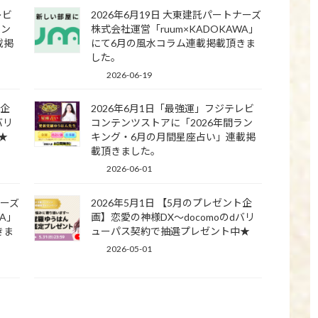
レビ
2026年6月19日 大東建託パートナーズ
ラン
株式会社運営「ruum×KADOKAWA」
載掲
にて6月の風水コラム連載掲載頂きま
した。
2026-06-19
ト企
2026年6月1日「最強運」フジテレビ
バリ
コンテンツストアに「2026年間ラン
★
キング・6月の月間星座占い」連載掲
載頂きました。
2026-06-01
ナーズ
2026年5月1日 【5月のプレゼント企
WA」
画】恋愛の神様DX〜docomoのdバリ
きま
ューパス契約で抽選プレゼント中★
2026-05-01