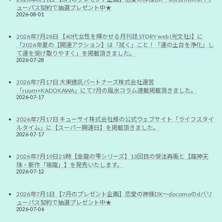
ューパス契約で抽選プレゼント中★
2026-08-01
2026年7月28日 【40代女性を輝かせる月刊誌 STORY web (光文社)】に
「2026年夏の【開運アクション】は「拭く」こと！「運の土台を浄化」し
て運を受け取りやすく」を掲載頂きました。
2026-07-28
2026年7月17日 大東建託パートナーズ株式会社運営
「ruum×KADOKAWA」にて7月の風水コラム連載掲載頂きました。
2026-07-17
2026年7月17日 キューサイ株式会社様の公式ウェブサイト「ライフスタイ
ルタイム」に【スーパー開運日】を掲載頂きました。
2026-07-17
2026年7月19日21時【金龍の雫シリーズ】13回目の受注再販と【龍神天
珠・新作「瑞龍」】を発売いたします。
2026-07-12
2026年7月1日 【7月のプレゼント企画】恋愛の神様DX〜docomoのdバリ
ューパス契約で抽選プレゼント中★
2026-07-06