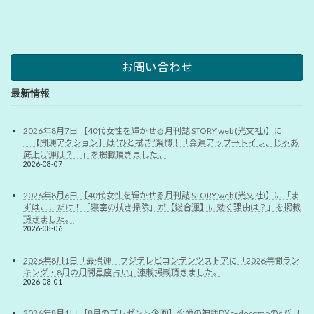
お問い合わせ
最新情報
2026年8月7日 【40代女性を輝かせる月刊誌 STORY web (光文社)】に
「【開運アクション】は”ひと拭き”習慣！「金運アップ→トイレ、じゃあ
底上げ運は？」」を掲載頂きました。
2026-08-07
2026年8月6日 【40代女性を輝かせる月刊誌 STORY web (光文社)】に「ま
ずはここだけ！「寝室の拭き掃除」が【総合運】に効く理由は？」を掲載
頂きました。
2026-08-06
2026年8月1日「最強運」フジテレビコンテンツストアに「2026年間ラン
キング・8月の月間星座占い」連載掲載頂きました。
2026-08-01
2026年8月1日 【8月のプレゼント企画】恋愛の神様DX〜docomoのdバリ