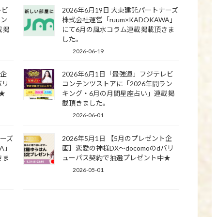
レビ
2026年6月19日 大東建託パートナーズ
ラン
株式会社運営「ruum×KADOKAWA」
載掲
にて6月の風水コラム連載掲載頂きま
した。
2026-06-19
ト企
2026年6月1日「最強運」フジテレビ
バリ
コンテンツストアに「2026年間ラン
★
キング・6月の月間星座占い」連載掲
載頂きました。
2026-06-01
ナーズ
2026年5月1日 【5月のプレゼント企
WA」
画】恋愛の神様DX〜docomoのdバリ
きま
ューパス契約で抽選プレゼント中★
2026-05-01