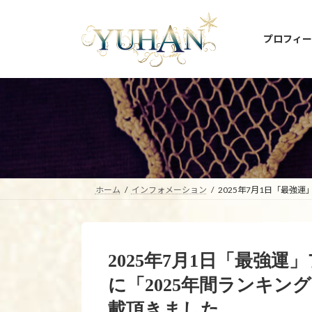
コ
ナ
ン
ビ
プロフィー
テ
ゲ
ン
ー
ツ
シ
へ
ョ
ス
ン
キ
に
ッ
移
プ
動
ホーム
インフォメーション
2025年7月1日「最強
2025年7月1日「最強
に「2025年間ランキン
載頂きました。