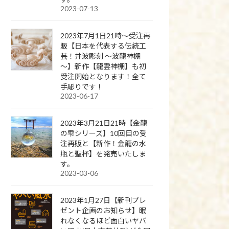
2023-07-13
2023年7月1日21時～受注再
販【日本を代表する伝統工
芸！井波彫刻 ～波龍神棚
～】新作【龍雲神棚】も初
受注開始となります！全て
手彫りです！
2023-06-17
2023年3月21日21時【金龍
の雫シリーズ】10回目の受
注再販と【新作！金龍の水
瓶と聖杯】を発売いたしま
す。
2023-03-06
2023年1月27日【新刊プレ
ゼント企画のお知らせ】眠
れなくなるほど面白いヤバ