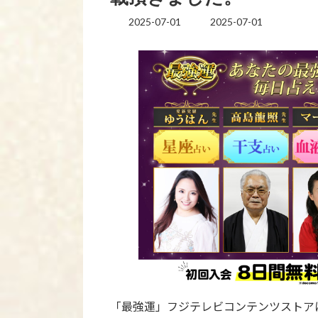
2025-07-01
2025-07-01
最
終
更
新
日
時
:
「最強運」フジテレビコンテンツストアに