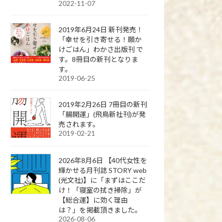
2022-11-07
2019年6月24日 新刊発売！
「幸せを引き寄せる！願か
けごはん」わかさ出版刊 で
す。8冊目の新刊となりま
す。
2019-06-25
2019年2月26日 7冊目の新刊
「腸開運」(飛鳥新社刊)が発
売されます。
2019-02-21
2026年8月6日 【40代女性を
輝かせる月刊誌 STORY web
(光文社)】に「まずはここだ
け！「寝室の拭き掃除」が
【総合運】に効く理由
は？」を掲載頂きました。
2026-08-06