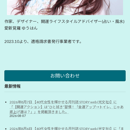
作家、デザイナー、開運ライフスタイルアドバイザー(占い・風水)
愛新覚羅 ゆうはん
2023.10より、適格請求書発行事業者です。
お問い合わせ
最新情報
2026年8月7日 【40代女性を輝かせる月刊誌 STORY web (光文社)】に
「【開運アクション】は”ひと拭き”習慣！「金運アップ→トイレ、じゃあ
底上げ運は？」」を掲載頂きました。
2026-08-07
2026年8月6日 【40代女性を輝かせる月刊誌 STORY web (光文社)】に「ま