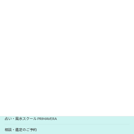
\
/
無料メールマガジン
愛新覚羅 ゆうはんの開運レター
いますぐ登録
YUHANプロフィール
YUHANプロデュース開運アイテム
占い・風水スクール PRIMAVERA
相談・鑑定のご予約