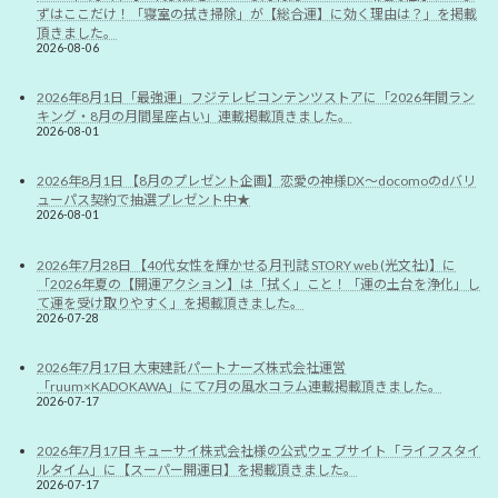
ずはここだけ！「寝室の拭き掃除」が【総合運】に効く理由は？」を掲載
頂きました。
2026-08-06
2026年8月1日「最強運」フジテレビコンテンツストアに「2026年間ラン
キング・8月の月間星座占い」連載掲載頂きました。
2026-08-01
2026年8月1日 【8月のプレゼント企画】恋愛の神様DX〜docomoのdバリ
ューパス契約で抽選プレゼント中★
2026-08-01
2026年7月28日 【40代女性を輝かせる月刊誌 STORY web (光文社)】に
「2026年夏の【開運アクション】は「拭く」こと！「運の土台を浄化」し
て運を受け取りやすく」を掲載頂きました。
2026-07-28
2026年7月17日 大東建託パートナーズ株式会社運営
「ruum×KADOKAWA」にて7月の風水コラム連載掲載頂きました。
2026-07-17
2026年7月17日 キューサイ株式会社様の公式ウェブサイト「ライフスタイ
ルタイム」に【スーパー開運日】を掲載頂きました。
2026-07-17