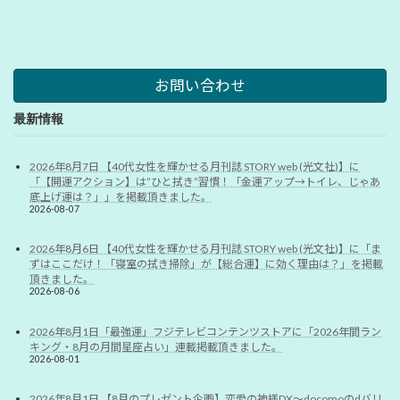
お問い合わせ
最新情報
2026年8月7日 【40代女性を輝かせる月刊誌 STORY web (光文社)】に
「【開運アクション】は”ひと拭き”習慣！「金運アップ→トイレ、じゃあ
底上げ運は？」」を掲載頂きました。
2026-08-07
2026年8月6日 【40代女性を輝かせる月刊誌 STORY web (光文社)】に「ま
ずはここだけ！「寝室の拭き掃除」が【総合運】に効く理由は？」を掲載
頂きました。
2026-08-06
2026年8月1日「最強運」フジテレビコンテンツストアに「2026年間ラン
キング・8月の月間星座占い」連載掲載頂きました。
2026-08-01
2026年8月1日 【8月のプレゼント企画】恋愛の神様DX〜docomoのdバリ