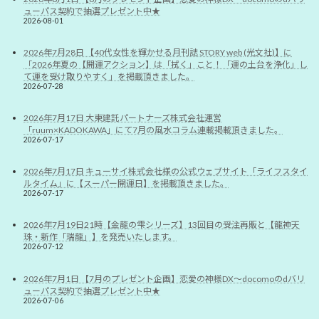
ューパス契約で抽選プレゼント中★
2026-08-01
2026年7月28日 【40代女性を輝かせる月刊誌 STORY web (光文社)】に
「2026年夏の【開運アクション】は「拭く」こと！「運の土台を浄化」し
て運を受け取りやすく」を掲載頂きました。
2026-07-28
2026年7月17日 大東建託パートナーズ株式会社運営
「ruum×KADOKAWA」にて7月の風水コラム連載掲載頂きました。
2026-07-17
2026年7月17日 キューサイ株式会社様の公式ウェブサイト「ライフスタイ
ルタイム」に【スーパー開運日】を掲載頂きました。
2026-07-17
2026年7月19日21時【金龍の雫シリーズ】13回目の受注再販と【龍神天
珠・新作「瑞龍」】を発売いたします。
2026-07-12
2026年7月1日 【7月のプレゼント企画】恋愛の神様DX〜docomoのdバリ
ューパス契約で抽選プレゼント中★
2026-07-06