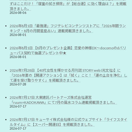
ずはここだけ！「寝室の拭き掃除」が【総合運】に効く理由は？」を掲載
頂きました。
2026-08-06
2026年8月1日「最強運」フジテレビコンテンツストアに「2026年間ラン
キング・8月の月間星座占い」連載掲載頂きました。
2026-08-01
2026年8月1日 【8月のプレゼント企画】恋愛の神様DX〜docomoのdバリ
ューパス契約で抽選プレゼント中★
2026-08-01
2026年7月28日 【40代女性を輝かせる月刊誌 STORY web (光文社)】に
「2026年夏の【開運アクション】は「拭く」こと！「運の土台を浄化」し
て運を受け取りやすく」を掲載頂きました。
2026-07-28
2026年7月17日 大東建託パートナーズ株式会社運営
「ruum×KADOKAWA」にて7月の風水コラム連載掲載頂きました。
2026-07-17
2026年7月17日 キューサイ株式会社様の公式ウェブサイト「ライフスタイ
ルタイム」に【スーパー開運日】を掲載頂きました。
2026-07-17