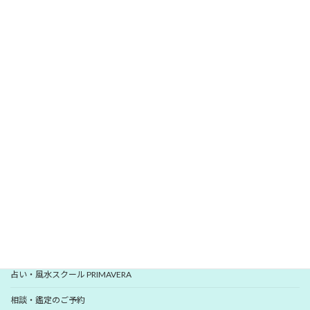
\
/
無料メールマガジン
愛新覚羅 ゆうはんの開運レター
いますぐ登録
YUHANプロフィール
YUHANプロデュース開運アイテム
占い・風水スクール PRIMAVERA
相談・鑑定のご予約