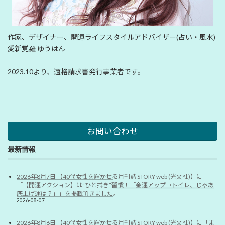
作家、デザイナー、開運ライフスタイルアドバイザー(占い・風水)
愛新覚羅 ゆうはん
2023.10より、適格請求書発行事業者です。
お問い合わせ
最新情報
2026年8月7日 【40代女性を輝かせる月刊誌 STORY web (光文社)】に
「【開運アクション】は”ひと拭き”習慣！「金運アップ→トイレ、じゃあ
底上げ運は？」」を掲載頂きました。
2026-08-07
2026年8月6日 【40代女性を輝かせる月刊誌 STORY web (光文社)】に「ま