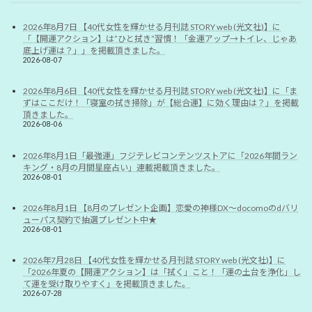
2026年8月7日 【40代女性を輝かせる月刊誌 STORY web (光文社)】に
「【開運アクション】は”ひと拭き”習慣！「金運アップ→トイレ、じゃあ
底上げ運は？」」を掲載頂きました。
2026-08-07
2026年8月6日 【40代女性を輝かせる月刊誌 STORY web (光文社)】に「ま
ずはここだけ！「寝室の拭き掃除」が【総合運】に効く理由は？」を掲載
頂きました。
2026-08-06
2026年8月1日「最強運」フジテレビコンテンツストアに「2026年間ラン
キング・8月の月間星座占い」連載掲載頂きました。
2026-08-01
2026年8月1日 【8月のプレゼント企画】恋愛の神様DX〜docomoのdバリ
ューパス契約で抽選プレゼント中★
2026-08-01
2026年7月28日 【40代女性を輝かせる月刊誌 STORY web (光文社)】に
「2026年夏の【開運アクション】は「拭く」こと！「運の土台を浄化」し
て運を受け取りやすく」を掲載頂きました。
2026-07-28