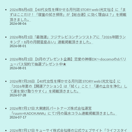
2026年8月6日 【40代女性を輝かせる月刊誌 STORY web (光文社)】に「ま
ずはここだけ！「寝室の拭き掃除」が【総合運】に効く理由は？」を掲載
頂きました。
2026-08-06
2026年8月1日「最強運」フジテレビコンテンツストアに「2026年間ラン
キング・8月の月間星座占い」連載掲載頂きました。
2026-08-01
2026年8月1日 【8月のプレゼント企画】恋愛の神様DX〜docomoのdバリ
ューパス契約で抽選プレゼント中★
2026-08-01
2026年7月28日 【40代女性を輝かせる月刊誌 STORY web (光文社)】に
「2026年夏の【開運アクション】は「拭く」こと！「運の土台を浄化」し
て運を受け取りやすく」を掲載頂きました。
2026-07-28
2026年7月17日 大東建託パートナーズ株式会社運営
「ruum×KADOKAWA」にて7月の風水コラム連載掲載頂きました。
2026-07-17
2026年7月17日 キューサイ株式会社様の公式ウェブサイト「ライフスタイ