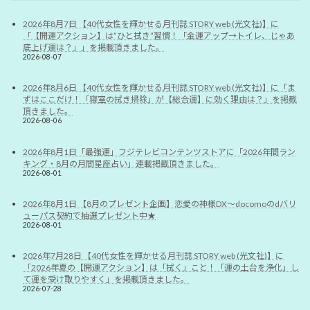
2026年8月7日 【40代女性を輝かせる月刊誌 STORY web (光文社)】に
「【開運アクション】は”ひと拭き”習慣！「金運アップ→トイレ、じゃあ
底上げ運は？」」を掲載頂きました。
2026-08-07
2026年8月6日 【40代女性を輝かせる月刊誌 STORY web (光文社)】に「ま
ずはここだけ！「寝室の拭き掃除」が【総合運】に効く理由は？」を掲載
頂きました。
2026-08-06
2026年8月1日「最強運」フジテレビコンテンツストアに「2026年間ラン
キング・8月の月間星座占い」連載掲載頂きました。
2026-08-01
2026年8月1日 【8月のプレゼント企画】恋愛の神様DX〜docomoのdバリ
ューパス契約で抽選プレゼント中★
2026-08-01
2026年7月28日 【40代女性を輝かせる月刊誌 STORY web (光文社)】に
「2026年夏の【開運アクション】は「拭く」こと！「運の土台を浄化」し
て運を受け取りやすく」を掲載頂きました。
2026-07-28