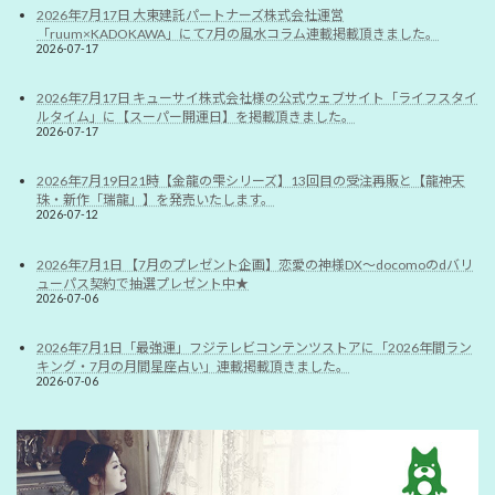
2026年7月17日 大東建託パートナーズ株式会社運営
「ruum×KADOKAWA」にて7月の風水コラム連載掲載頂きました。
2026-07-17
2026年7月17日 キューサイ株式会社様の公式ウェブサイト「ライフスタイ
ルタイム」に【スーパー開運日】を掲載頂きました。
2026-07-17
2026年7月19日21時【金龍の雫シリーズ】13回目の受注再販と【龍神天
珠・新作「瑞龍」】を発売いたします。
2026-07-12
2026年7月1日 【7月のプレゼント企画】恋愛の神様DX〜docomoのdバリ
ューパス契約で抽選プレゼント中★
2026-07-06
2026年7月1日「最強運」フジテレビコンテンツストアに「2026年間ラン
キング・7月の月間星座占い」連載掲載頂きました。
2026-07-06