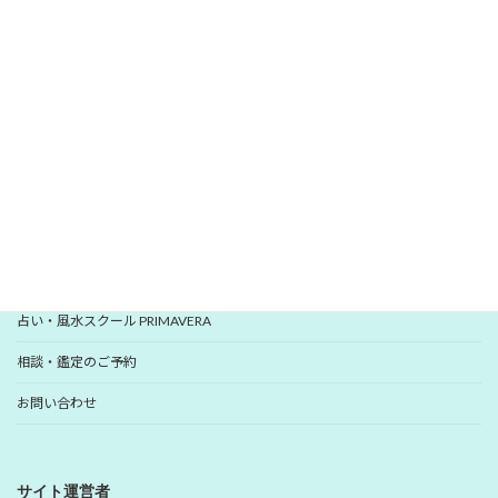
愛新覚羅 ゆうはんの開運レター
いますぐ登録
YUHANプロフィール
YUHANプロデュース開運アイテム
占い・風水スクール PRIMAVERA
相談・鑑定のご予約
お問い合わせ
サイト運営者