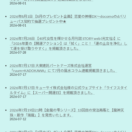
2026-08-01
2026年8月1日 【8月のプレゼント企画】恋愛の神様DX〜docomoのdバリ
ューパス契約で抽選プレゼント中★
2026-08-01
2026年7月28日 【40代女性を輝かせる月刊誌 STORY web (光文社)】に
「2026年夏の【開運アクション】は「拭く」こと！「運の土台を浄化」し
て運を受け取りやすく」を掲載頂きました。
2026-07-28
2026年7月17日 大東建託パートナーズ株式会社運営
「ruum×KADOKAWA」にて7月の風水コラム連載掲載頂きました。
2026-07-17
2026年7月17日 キューサイ株式会社様の公式ウェブサイト「ライフスタイ
ルタイム」に【スーパー開運日】を掲載頂きました。
2026-07-17
2026年7月19日21時【金龍の雫シリーズ】13回目の受注再販と【龍神天
珠・新作「瑞龍」】を発売いたします。
2026-07-12