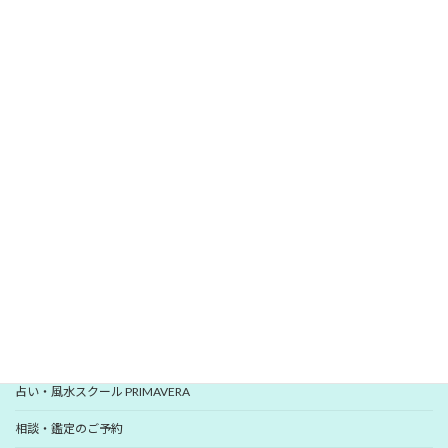
\
/
無料メールマガジン
愛新覚羅 ゆうはんの開運レター
いますぐ登録
YUHANプロフィール
YUHANプロデュース開運アイテム
占い・風水スクール PRIMAVERA
相談・鑑定のご予約