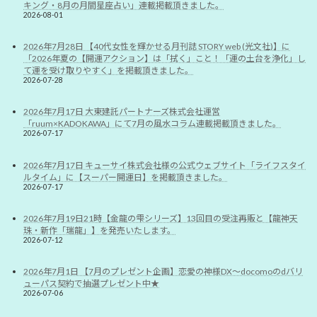
キング・8月の月間星座占い」連載掲載頂きました。
2026-08-01
2026年7月28日 【40代女性を輝かせる月刊誌 STORY web (光文社)】に
「2026年夏の【開運アクション】は「拭く」こと！「運の土台を浄化」し
て運を受け取りやすく」を掲載頂きました。
2026-07-28
2026年7月17日 大東建託パートナーズ株式会社運営
「ruum×KADOKAWA」にて7月の風水コラム連載掲載頂きました。
2026-07-17
2026年7月17日 キューサイ株式会社様の公式ウェブサイト「ライフスタイ
ルタイム」に【スーパー開運日】を掲載頂きました。
2026-07-17
2026年7月19日21時【金龍の雫シリーズ】13回目の受注再販と【龍神天
珠・新作「瑞龍」】を発売いたします。
2026-07-12
2026年7月1日 【7月のプレゼント企画】恋愛の神様DX〜docomoのdバリ
ューパス契約で抽選プレゼント中★
2026-07-06