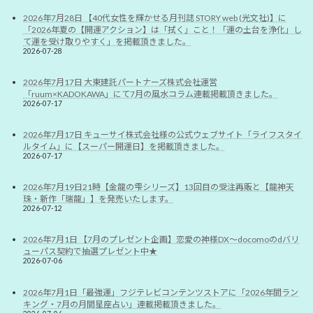
2026年7月28日 【40代女性を輝かせる月刊誌 STORY web (光文社)】に
「2026年夏の【開運アクション】は「拭く」こと！「運の土台を浄化」し
て運を受け取りやすく」を掲載頂きました。
2026-07-28
2026年7月17日 大東建託パートナーズ株式会社運営
「ruum×KADOKAWA」にて7月の風水コラム連載掲載頂きました。
2026-07-17
2026年7月17日 キューサイ株式会社様の公式ウェブサイト「ライフスタイ
ルタイム」に【スーパー開運日】を掲載頂きました。
2026-07-17
2026年7月19日21時【金龍の雫シリーズ】13回目の受注再販と【龍神天
珠・新作「瑞龍」】を発売いたします。
2026-07-12
2026年7月1日 【7月のプレゼント企画】恋愛の神様DX〜docomoのdバリ
ューパス契約で抽選プレゼント中★
2026-07-06
2026年7月1日「最強運」フジテレビコンテンツストアに「2026年間ラン
キング・7月の月間星座占い」連載掲載頂きました。