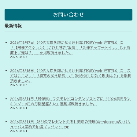
お問い合わせ
最新情報
2026年8月7日 【40代女性を輝かせる月刊誌 STORY web (光文社)】に
「【開運アクション】は”ひと拭き”習慣！「金運アップ→トイレ、じゃあ
底上げ運は？」」を掲載頂きました。
2026-08-07
2026年8月6日 【40代女性を輝かせる月刊誌 STORY web (光文社)】に「ま
ずはここだけ！「寝室の拭き掃除」が【総合運】に効く理由は？」を掲載
頂きました。
2026-08-06
2026年8月1日「最強運」フジテレビコンテンツストアに「2026年間ラン
キング・8月の月間星座占い」連載掲載頂きました。
2026-08-01
2026年8月1日 【8月のプレゼント企画】恋愛の神様DX〜docomoのdバリ
ューパス契約で抽選プレゼント中★
2026-08-01