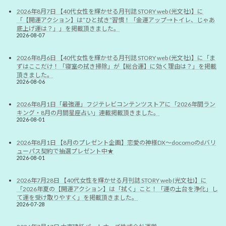
2026年8月7日 【40代女性を輝かせる月刊誌 STORY web (光文社)】に
「【開運アクション】は”ひと拭き”習慣！「金運アップ→トイレ、じゃあ
底上げ運は？」」を掲載頂きました。
2026-08-07
2026年8月6日 【40代女性を輝かせる月刊誌 STORY web (光文社)】に「ま
ずはここだけ！「寝室の拭き掃除」が【総合運】に効く理由は？」を掲載
頂きました。
2026-08-06
2026年8月1日「最強運」フジテレビコンテンツストアに「2026年間ラン
キング・8月の月間星座占い」連載掲載頂きました。
2026-08-01
2026年8月1日 【8月のプレゼント企画】恋愛の神様DX〜docomoのdバリ
ューパス契約で抽選プレゼント中★
2026-08-01
2026年7月28日 【40代女性を輝かせる月刊誌 STORY web (光文社)】に
「2026年夏の【開運アクション】は「拭く」こと！「運の土台を浄化」し
て運を受け取りやすく」を掲載頂きました。
2026-07-28