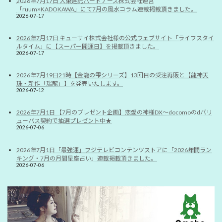
2026年7月17日 大東建託パートナーズ株式会社運営
「ruum×KADOKAWA」にて7月の風水コラム連載掲載頂きました。
2026-07-17
2026年7月17日 キューサイ株式会社様の公式ウェブサイト「ライフスタイ
ルタイム」に【スーパー開運日】を掲載頂きました。
2026-07-17
2026年7月19日21時【金龍の雫シリーズ】13回目の受注再販と【龍神天
珠・新作「瑞龍」】を発売いたします。
2026-07-12
2026年7月1日 【7月のプレゼント企画】恋愛の神様DX〜docomoのdバリ
ューパス契約で抽選プレゼント中★
2026-07-06
2026年7月1日「最強運」フジテレビコンテンツストアに「2026年間ラン
キング・7月の月間星座占い」連載掲載頂きました。
2026-07-06