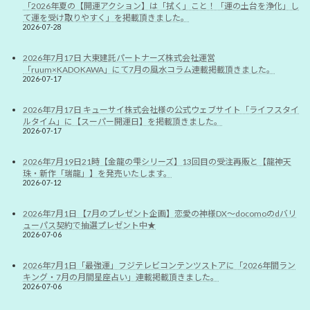
「2026年夏の【開運アクション】は「拭く」こと！「運の土台を浄化」し
て運を受け取りやすく」を掲載頂きました。
2026-07-28
2026年7月17日 大東建託パートナーズ株式会社運営
「ruum×KADOKAWA」にて7月の風水コラム連載掲載頂きました。
2026-07-17
2026年7月17日 キューサイ株式会社様の公式ウェブサイト「ライフスタイ
ルタイム」に【スーパー開運日】を掲載頂きました。
2026-07-17
2026年7月19日21時【金龍の雫シリーズ】13回目の受注再販と【龍神天
珠・新作「瑞龍」】を発売いたします。
2026-07-12
2026年7月1日 【7月のプレゼント企画】恋愛の神様DX〜docomoのdバリ
ューパス契約で抽選プレゼント中★
2026-07-06
2026年7月1日「最強運」フジテレビコンテンツストアに「2026年間ラン
キング・7月の月間星座占い」連載掲載頂きました。
2026-07-06