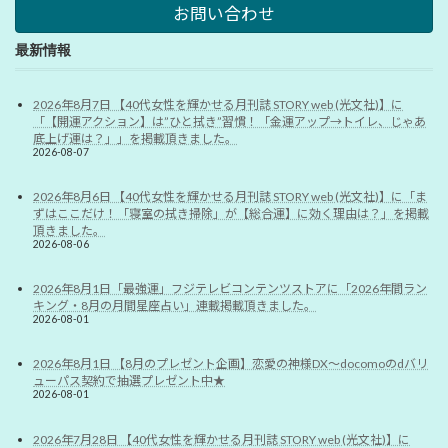
お問い合わせ
最新情報
2026年8月7日 【40代女性を輝かせる月刊誌 STORY web (光文社)】に
「【開運アクション】は”ひと拭き”習慣！「金運アップ→トイレ、じゃあ
底上げ運は？」」を掲載頂きました。
2026-08-07
2026年8月6日 【40代女性を輝かせる月刊誌 STORY web (光文社)】に「ま
ずはここだけ！「寝室の拭き掃除」が【総合運】に効く理由は？」を掲載
頂きました。
2026-08-06
2026年8月1日「最強運」フジテレビコンテンツストアに「2026年間ラン
キング・8月の月間星座占い」連載掲載頂きました。
2026-08-01
2026年8月1日 【8月のプレゼント企画】恋愛の神様DX〜docomoのdバリ
ューパス契約で抽選プレゼント中★
2026-08-01
2026年7月28日 【40代女性を輝かせる月刊誌 STORY web (光文社)】に