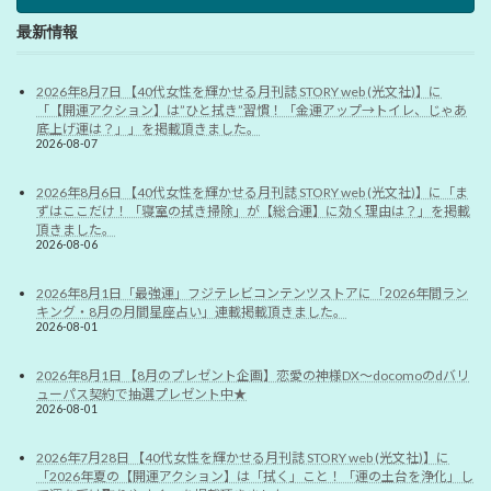
最新情報
2026年8月7日 【40代女性を輝かせる月刊誌 STORY web (光文社)】に
「【開運アクション】は”ひと拭き”習慣！「金運アップ→トイレ、じゃあ
底上げ運は？」」を掲載頂きました。
2026-08-07
2026年8月6日 【40代女性を輝かせる月刊誌 STORY web (光文社)】に「ま
ずはここだけ！「寝室の拭き掃除」が【総合運】に効く理由は？」を掲載
頂きました。
2026-08-06
2026年8月1日「最強運」フジテレビコンテンツストアに「2026年間ラン
キング・8月の月間星座占い」連載掲載頂きました。
2026-08-01
2026年8月1日 【8月のプレゼント企画】恋愛の神様DX〜docomoのdバリ
ューパス契約で抽選プレゼント中★
2026-08-01
2026年7月28日 【40代女性を輝かせる月刊誌 STORY web (光文社)】に
「2026年夏の【開運アクション】は「拭く」こと！「運の土台を浄化」し