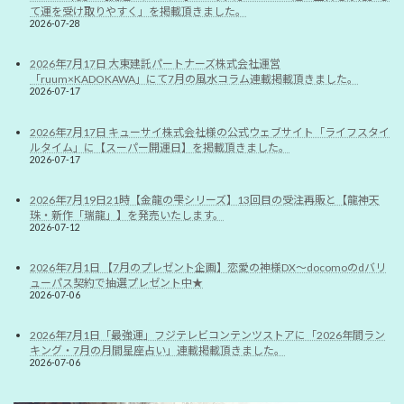
て運を受け取りやすく」を掲載頂きました。
2026-07-28
2026年7月17日 大東建託パートナーズ株式会社運営
「ruum×KADOKAWA」にて7月の風水コラム連載掲載頂きました。
2026-07-17
2026年7月17日 キューサイ株式会社様の公式ウェブサイト「ライフスタイ
ルタイム」に【スーパー開運日】を掲載頂きました。
2026-07-17
2026年7月19日21時【金龍の雫シリーズ】13回目の受注再販と【龍神天
珠・新作「瑞龍」】を発売いたします。
2026-07-12
2026年7月1日 【7月のプレゼント企画】恋愛の神様DX〜docomoのdバリ
ューパス契約で抽選プレゼント中★
2026-07-06
2026年7月1日「最強運」フジテレビコンテンツストアに「2026年間ラン
キング・7月の月間星座占い」連載掲載頂きました。
2026-07-06