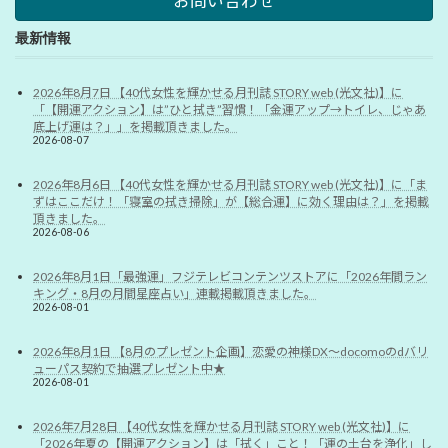
お問い合わせ
最新情報
2026年8月7日 【40代女性を輝かせる月刊誌 STORY web (光文社)】に
「【開運アクション】は”ひと拭き”習慣！「金運アップ→トイレ、じゃあ
底上げ運は？」」を掲載頂きました。
2026-08-07
2026年8月6日 【40代女性を輝かせる月刊誌 STORY web (光文社)】に「ま
ずはここだけ！「寝室の拭き掃除」が【総合運】に効く理由は？」を掲載
頂きました。
2026-08-06
2026年8月1日「最強運」フジテレビコンテンツストアに「2026年間ラン
キング・8月の月間星座占い」連載掲載頂きました。
2026-08-01
2026年8月1日 【8月のプレゼント企画】恋愛の神様DX〜docomoのdバリ
ューパス契約で抽選プレゼント中★
2026-08-01
2026年7月28日 【40代女性を輝かせる月刊誌 STORY web (光文社)】に
「2026年夏の【開運アクション】は「拭く」こと！「運の土台を浄化」し