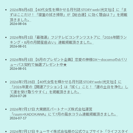
2026年8月6日 【40代女性を輝かせる月刊誌 STORY web (光文社)】に「ま
ずはここだけ！「寝室の拭き掃除」が【総合運】に効く理由は？」を掲載
頂きました。
2026-08-06
2026年8月1日「最強運」フジテレビコンテンツストアに「2026年間ラン
キング・8月の月間星座占い」連載掲載頂きました。
2026-08-01
2026年8月1日 【8月のプレゼント企画】恋愛の神様DX〜docomoのdバリ
ューパス契約で抽選プレゼント中★
2026-08-01
2026年7月28日 【40代女性を輝かせる月刊誌 STORY web (光文社)】に
「2026年夏の【開運アクション】は「拭く」こと！「運の土台を浄化」し
て運を受け取りやすく」を掲載頂きました。
2026-07-28
2026年7月17日 大東建託パートナーズ株式会社運営
「ruum×KADOKAWA」にて7月の風水コラム連載掲載頂きました。
2026-07-17
2026年7月17日 キューサイ株式会社様の公式ウェブサイト「ライフスタイ