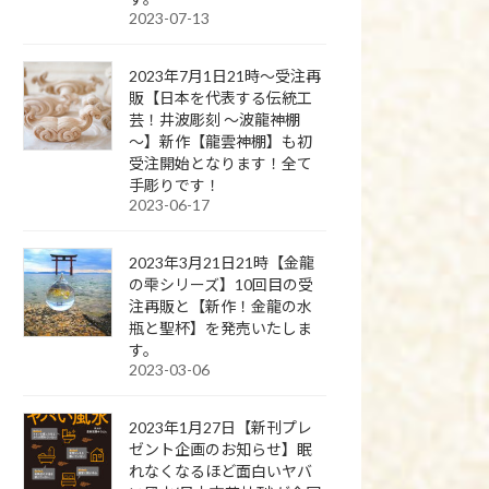
2023-07-13
2023年7月1日21時～受注再
販【日本を代表する伝統工
芸！井波彫刻 ～波龍神棚
～】新作【龍雲神棚】も初
受注開始となります！全て
手彫りです！
2023-06-17
2023年3月21日21時【金龍
の雫シリーズ】10回目の受
注再販と【新作！金龍の水
瓶と聖杯】を発売いたしま
す。
2023-03-06
2023年1月27日【新刊プレ
ゼント企画のお知らせ】眠
れなくなるほど面白いヤバ