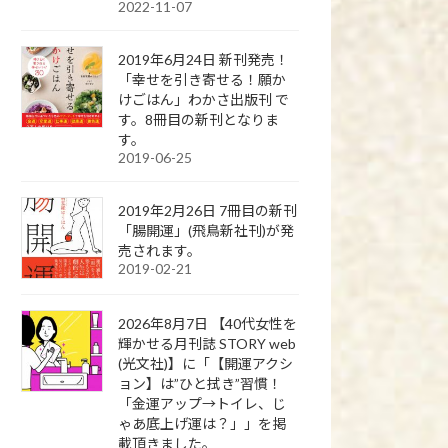
2022-11-07
2019年6月24日 新刊発売！
「幸せを引き寄せる！願か
けごはん」わかさ出版刊 で
す。8冊目の新刊となりま
す。
2019-06-25
2019年2月26日 7冊目の新刊
「腸開運」(飛鳥新社刊)が発
売されます。
2019-02-21
2026年8月7日 【40代女性を
輝かせる月刊誌 STORY web
(光文社)】に「【開運アクシ
ョン】は”ひと拭き”習慣！
「金運アップ→トイレ、じ
ゃあ底上げ運は？」」を掲
載頂きました。