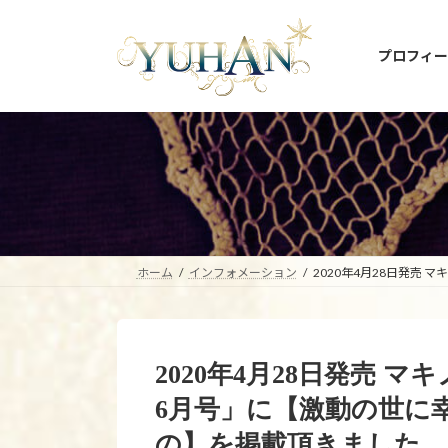
コ
ナ
ン
ビ
プロフィー
テ
ゲ
ン
ー
ツ
シ
へ
ョ
ス
ン
キ
に
ッ
移
プ
動
ホーム
インフォメーション
2020年4月28日発売
2020年4月28日発売 マ
6月号」に【激動の世に
の】を掲載頂きました。