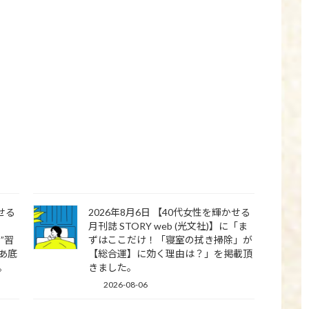
かせる
2026年8月6日 【40代女性を輝かせる
月刊誌 STORY web (光文社)】に「ま
”習
ずはここだけ！「寝室の拭き掃除」が
あ底
【総合運】に効く理由は？」を掲載頂
。
きました。
2026-08-06