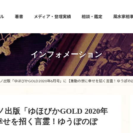
ル
著書
メディア・登壇実績
相談・鑑定
風水家相
インフォメーション
 マキノ出版「ゆほびかGOLD 2020年6月号」に【激動の世に幸せを招く言霊！ゆうぽ
キノ出版「ゆほびかGOLD 2020年
幸せを招く言霊！ゆうぽのぽ