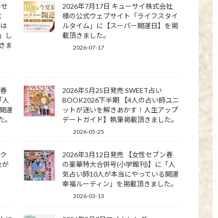
かせ
2026年7月17日 キューサイ株式会社
に
様の公式ウェブサイト「ライフスタイ
】は
ルタイム」に【スーパー開運日】を掲
」し
載頂きました。
きま
2026-07-17
ン春
2026年5月25日発売 SWEET占い
「人
BOOK2026下半期 【4人の占い師ユニ
開運
ットが迷いを解きあかす！人生アップ
た。
デートガイド】執筆掲載頂きました。
2026-05-25
ラク
2026年3月12日発売 【女性セブン春
金が
の豪華特大合併号(小学館刊)】に「人
気占い師10人が本当にやっている開運
幸福ルーティン」を掲載頂きました。
2026-03-13