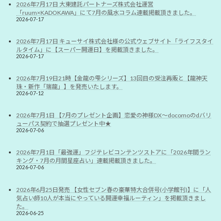
2026年7月17日 大東建託パートナーズ株式会社運営
「ruum×KADOKAWA」にて7月の風水コラム連載掲載頂きました。
2026-07-17
2026年7月17日 キューサイ株式会社様の公式ウェブサイト「ライフスタイ
ルタイム」に【スーパー開運日】を掲載頂きました。
2026-07-17
2026年7月19日21時【金龍の雫シリーズ】13回目の受注再販と【龍神天
珠・新作「瑞龍」】を発売いたします。
2026-07-12
2026年7月1日 【7月のプレゼント企画】恋愛の神様DX〜docomoのdバリ
ューパス契約で抽選プレゼント中★
2026-07-06
2026年7月1日「最強運」フジテレビコンテンツストアに「2026年間ラン
キング・7月の月間星座占い」連載掲載頂きました。
2026-07-06
2026年6月25日発売 【女性セブン春の豪華特大合併号(小学館刊)】に「人
気占い師10人が本当にやっている開運幸福ルーティン」を掲載頂きまし
た。
2026-06-25