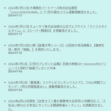
2026年7月17日 大東建託パートナーズ株式会社運営
「ruum×KADOKAWA」にて7月の風水コラム連載掲載頂きました。
2026-07-17
2026年7月17日 キューサイ株式会社様の公式ウェブサイト「ライフスタイ
ルタイム」に【スーパー開運日】を掲載頂きました。
2026-07-17
2026年7月19日21時【金龍の雫シリーズ】13回目の受注再販と【龍神天
珠・新作「瑞龍」】を発売いたします。
2026-07-12
2026年7月1日 【7月のプレゼント企画】恋愛の神様DX〜docomoのdバリ
ューパス契約で抽選プレゼント中★
2026-07-06
2026年7月1日「最強運」フジテレビコンテンツストアに「2026年間ラン
キング・7月の月間星座占い」連載掲載頂きました。
2026-07-06
2026年6月25日発売 【女性セブン春の豪華特大合併号(小学館刊)】に「人
気占い師10人が本当にやっている開運幸福ルーティン」を掲載頂きまし
た。