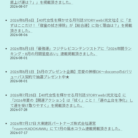
底上げ運は？」」を掲載頂きました。
2026-08-07
2026年8月6日 【40代女性を輝かせる月刊誌 STORY web (光文社)】に「ま
ずはここだけ！「寝室の拭き掃除」が【総合運】に効く理由は？」を掲載
頂きました。
2026-08-06
2026年8月1日「最強運」フジテレビコンテンツストアに「2026年間ラン
キング・8月の月間星座占い」連載掲載頂きました。
2026-08-01
2026年8月1日 【8月のプレゼント企画】恋愛の神様DX〜docomoのdバリ
ューパス契約で抽選プレゼント中★
2026-08-01
2026年7月28日 【40代女性を輝かせる月刊誌 STORY web (光文社)】に
「2026年夏の【開運アクション】は「拭く」こと！「運の土台を浄化」し
て運を受け取りやすく」を掲載頂きました。
2026-07-28
2026年7月17日 大東建託パートナーズ株式会社運営
「ruum×KADOKAWA」にて7月の風水コラム連載掲載頂きました。
2026-07-17