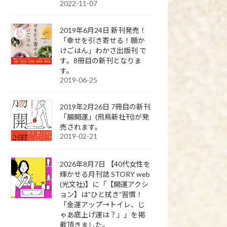
2022-11-07
2019年6月24日 新刊発売！
「幸せを引き寄せる！願か
けごはん」わかさ出版刊 で
す。8冊目の新刊となりま
す。
2019-06-25
2019年2月26日 7冊目の新刊
「腸開運」(飛鳥新社刊)が発
売されます。
2019-02-21
2026年8月7日 【40代女性を
輝かせる月刊誌 STORY web
(光文社)】に「【開運アクシ
ョン】は”ひと拭き”習慣！
「金運アップ→トイレ、じ
ゃあ底上げ運は？」」を掲
載頂きました。