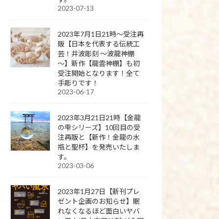
2023-07-13
2023年7月1日21時～受注再
販【日本を代表する伝統工
芸！井波彫刻 ～波龍神棚
～】新作【龍雲神棚】も初
受注開始となります！全て
手彫りです！
2023-06-17
2023年3月21日21時【金龍
の雫シリーズ】10回目の受
注再販と【新作！金龍の水
瓶と聖杯】を発売いたしま
す。
2023-03-06
2023年1月27日【新刊プレ
ゼント企画のお知らせ】眠
れなくなるほど面白いヤバ