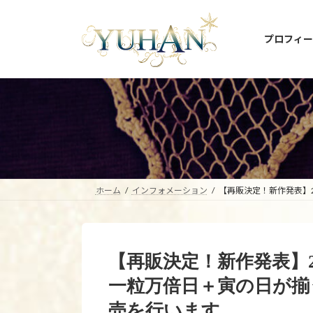
コ
ナ
ン
ビ
プロフィー
テ
ゲ
ン
ー
ツ
シ
へ
ョ
ス
ン
キ
に
ッ
移
プ
動
ホーム
インフォメーション
【再販決定！新作発表】2
【再販決定！新作発表】20
一粒万倍日＋寅の日が揃
売を行います。