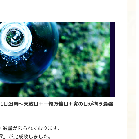
31日21時～天赦日＋一粒万倍日＋寅の日が揃う最強
も数量が限られております。
雫」が完成致しました。