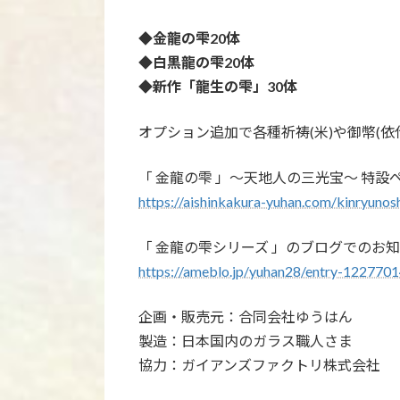
◆金龍の雫20体
◆白黒龍の雫20体
◆新作「龍生の雫」30体
オプション追加で各種祈祷(米)や御幣(依
「 金龍の雫 」～天地人の三光宝～ 特設
https://aishinkakura-yuhan.com/kinryunos
「 金龍の雫シリーズ 」のブログでのお
https://ameblo.jp/yuhan28/entry-122770
企画・販売元：合同会社ゆうはん
製造：日本国内のガラス職人さま
協力：ガイアンズファクトリ株式会社