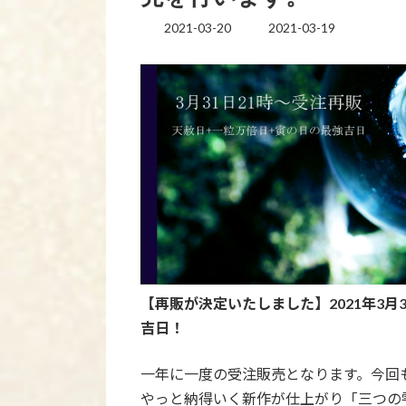
2021-03-20
2021-03-19
最
終
更
新
日
時
:
【再販が決定いたしました】2021年3月
吉日！
一年に一度の受注販売となります。今回
やっと納得いく新作が仕上がり「三つの