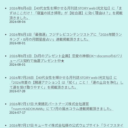
2026年8月6日 【40代女性を輝かせる月刊誌 STORY web (光文社)】に「ま
ずはここだけ！「寝室の拭き掃除」が【総合運】に効く理由は？」を掲載
頂きました。
2026-08-06
2026年8月1日「最強運」フジテレビコンテンツストアに「2026年間ラン
キング・8月の月間星座占い」連載掲載頂きました。
2026-08-01
2026年8月1日 【8月のプレゼント企画】恋愛の神様DX〜docomoのdバリ
ューパス契約で抽選プレゼント中★
2026-08-01
2026年7月28日 【40代女性を輝かせる月刊誌 STORY web (光文社)】に
「2026年夏の【開運アクション】は「拭く」こと！「運の土台を浄化」し
て運を受け取りやすく」を掲載頂きました。
2026-07-28
2026年7月17日 大東建託パートナーズ株式会社運営
「ruum×KADOKAWA」にて7月の風水コラム連載掲載頂きました。
2026-07-17
2026年7月17日 キューサイ株式会社様の公式ウェブサイト「ライフスタイ