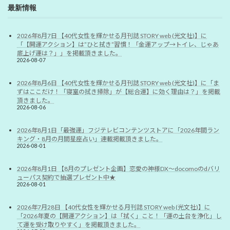
最新情報
2026年8月7日 【40代女性を輝かせる月刊誌 STORY web (光文社)】に
「【開運アクション】は”ひと拭き”習慣！「金運アップ→トイレ、じゃあ
底上げ運は？」」を掲載頂きました。
2026-08-07
2026年8月6日 【40代女性を輝かせる月刊誌 STORY web (光文社)】に「ま
ずはここだけ！「寝室の拭き掃除」が【総合運】に効く理由は？」を掲載
頂きました。
2026-08-06
2026年8月1日「最強運」フジテレビコンテンツストアに「2026年間ラン
キング・8月の月間星座占い」連載掲載頂きました。
2026-08-01
2026年8月1日 【8月のプレゼント企画】恋愛の神様DX〜docomoのdバリ
ューパス契約で抽選プレゼント中★
2026-08-01
2026年7月28日 【40代女性を輝かせる月刊誌 STORY web (光文社)】に
「2026年夏の【開運アクション】は「拭く」こと！「運の土台を浄化」し
て運を受け取りやすく」を掲載頂きました。