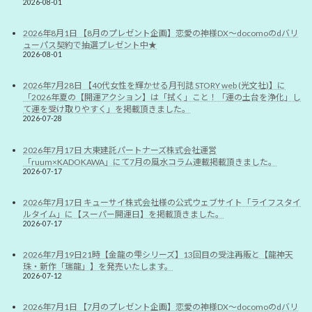
2026-08-01
2026年8月1日 【8月のプレゼント企画】恋愛の神様DX〜docomoのdバリ
ューパス契約で抽選プレゼント中★
2026-08-01
2026年7月28日 【40代女性を輝かせる月刊誌 STORY web (光文社)】に
「2026年夏の【開運アクション】は「拭く」こと！「運の土台を浄化」し
て運を受け取りやすく」を掲載頂きました。
2026-07-28
2026年7月17日 大東建託パートナーズ株式会社運営
「ruum×KADOKAWA」にて7月の風水コラム連載掲載頂きました。
2026-07-17
2026年7月17日 キューサイ株式会社様の公式ウェブサイト「ライフスタイ
ルタイム」に【スーパー開運日】を掲載頂きました。
2026-07-17
2026年7月19日21時【金龍の雫シリーズ】13回目の受注再販と【龍神天
珠・新作「瑞龍」】を発売いたします。
2026-07-12
2026年7月1日 【7月のプレゼント企画】恋愛の神様DX〜docomoのdバリ