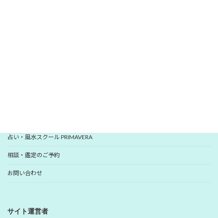
愛新覚羅 ゆうはんの開運レター
いますぐ登録
YUHANプロフィール
YUHANプロデュース開運アイテム
占い・風水スクール PRIMAVERA
相談・鑑定のご予約
お問い合わせ
サイト運営者