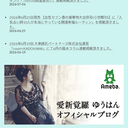
キング・7月の月間星座占い」連載掲載頂きました。
2026-07-06
2026年6月25日発売 【女性セブン春の豪華特大合併号(小学館刊)】に「人
気占い師10人が本当にやっている開運幸福ルーティン」を掲載頂きまし
た。
2026-06-25
2026年6月19日 大東建託パートナーズ株式会社運営
「ruum×KADOKAWA」にて6月の風水コラム連載掲載頂きました。
2026-06-19