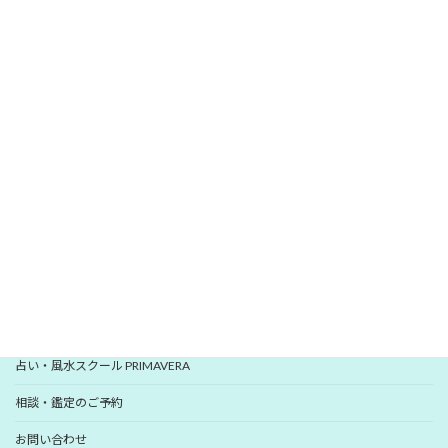
\
/
無料メールマガジン
愛新覚羅 ゆうはんの開運レター
いますぐ登録
YUHANプロフィール
YUHANプロデュース開運アイテム
占い・風水スクール PRIMAVERA
相談・鑑定のご予約
お問い合わせ