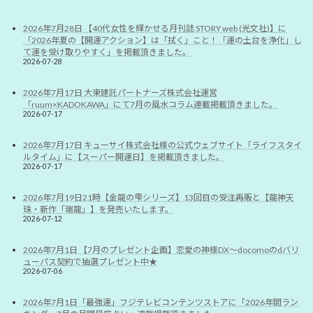
2026年7月28日 【40代女性を輝かせる月刊誌 STORY web (光文社)】に
「2026年夏の【開運アクション】は「拭く」こと！「運の土台を浄化」し
て運を受け取りやすく」を掲載頂きました。
2026-07-28
2026年7月17日 大東建託パートナーズ株式会社運営
「ruum×KADOKAWA」にて7月の風水コラム連載掲載頂きました。
2026-07-17
2026年7月17日 キューサイ株式会社様の公式ウェブサイト「ライフスタイ
ルタイム」に【スーパー開運日】を掲載頂きました。
2026-07-17
2026年7月19日21時【金龍の雫シリーズ】13回目の受注再販と【龍神天
珠・新作「瑞龍」】を発売いたします。
2026-07-12
2026年7月1日 【7月のプレゼント企画】恋愛の神様DX〜docomoのdバリ
ューパス契約で抽選プレゼント中★
2026-07-06
2026年7月1日「最強運」フジテレビコンテンツストアに「2026年間ラン