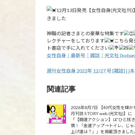
12月13日発売【女性自身(光文社
きました
神職の記者さまとの豪華な特集です
レクチャーをしております
こちら発
ト書店で手に入れてください
女性自身｜最新号｜雑誌｜光文社 (kobunsh
週刊女性自身 2022年 12/27 号 [雑誌] | |本 
関連記事
2026年8月7日 【40代女性を輝
月刊誌 STORY web (光文社)】に
「【開運アクション】は”ひと拭き
慣！「金運アップ→トイレ、じゃ
上げ運は？」」を掲載頂きました