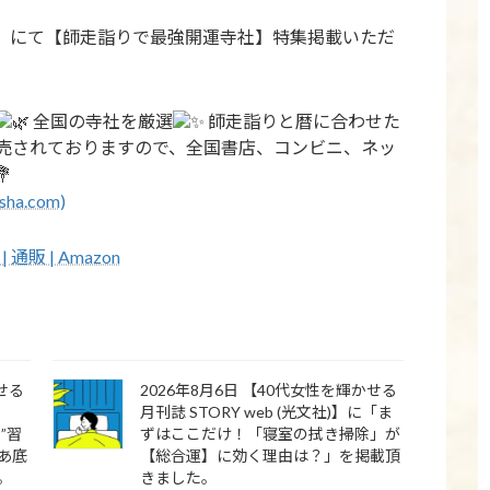
刊)】にて【師走詣りで最強開運寺社】特集掲載いただ
全国の寺社を厳選
師走詣りと暦に合わせた
売されておりますので、全国書店、コンビニ、ネッ
a.com)
| 通販 | Amazon
かせる
2026年8月6日 【40代女性を輝かせる
月刊誌 STORY web (光文社)】に「ま
”習
ずはここだけ！「寝室の拭き掃除」が
あ底
【総合運】に効く理由は？」を掲載頂
。
きました。