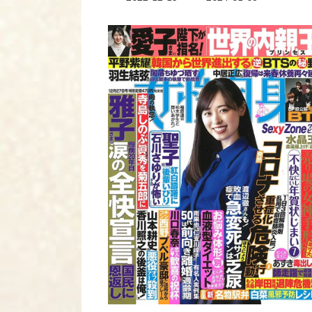
終
更
新
日
時
: