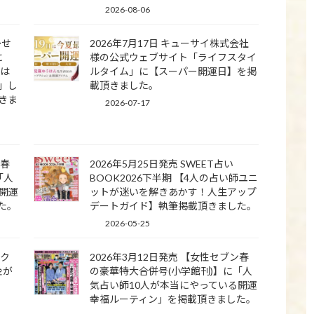
2026-08-06
かせ
2026年7月17日 キューサイ株式会社
に
様の公式ウェブサイト「ライフスタイ
】は
ルタイム」に【スーパー開運日】を掲
」し
載頂きました。
きま
2026-07-17
ン春
2026年5月25日発売 SWEET占い
「人
BOOK2026下半期 【4人の占い師ユニ
開運
ットが迷いを解きあかす！人生アップ
た。
デートガイド】執筆掲載頂きました。
2026-05-25
ラク
2026年3月12日発売 【女性セブン春
金が
の豪華特大合併号(小学館刊)】に「人
気占い師10人が本当にやっている開運
幸福ルーティン」を掲載頂きました。