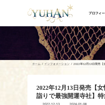
コ
ナ
ン
ビ
プロフィー
テ
ゲ
ン
ー
ツ
シ
へ
ョ
ス
ン
キ
に
ッ
移
プ
動
ホーム
インフォメーション
2022年12月13日発
2022年12月13日発売
詣りで最強開運寺社】特
2022-12-13
2024-01-08
最