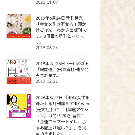
2022-11-07
2019年6月24日 新刊発売！
「幸せを引き寄せる！願か
けごはん」わかさ出版刊 で
す。8冊目の新刊となりま
す。
2019-06-25
2019年2月26日 7冊目の新刊
「腸開運」(飛鳥新社刊)が発
売されます。
2019-02-21
2026年8月7日 【40代女性を
輝かせる月刊誌 STORY web
(光文社)】に「【開運アクシ
ョン】は”ひと拭き”習慣！
「金運アップ→トイレ、じ
ゃあ底上げ運は？」」を掲
載頂きました。