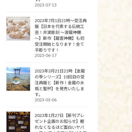
2023-07-13
2023年7月1日21時～受注再
販【日本を代表する伝統工
芸！井波彫刻 ～波龍神棚
～】新作【龍雲神棚】も初
受注開始となります！全て
手彫りです！
2023-06-17
2023年3月21日21時【金龍
の雫シリーズ】10回目の受
注再販と【新作！金龍の水
瓶と聖杯】を発売いたしま
す。
2023-03-06
2023年1月27日【新刊プレ
ゼント企画のお知らせ】眠
れなくなるほど面白いヤバ