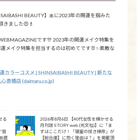
IBASHI BEAUTY】🎀に2023年の開運を掴みた
きました😍💄
MAGAZINEです🎊 2023年の開運メイク特集を
の開運メイク特集を担当するのは初めてです🐰✨素敵な
コスメ | SHINSAIBASHI BEAUTY | 新たな
 (daimaru.co.jp)
かせる
2026年8月6日 【40代女性を輝かせる
月刊誌 STORY web (光文社)】に「ま
”習
ずはここだけ！「寝室の拭き掃除」が
あ底
【総合運】に効く理由は？」を掲載頂