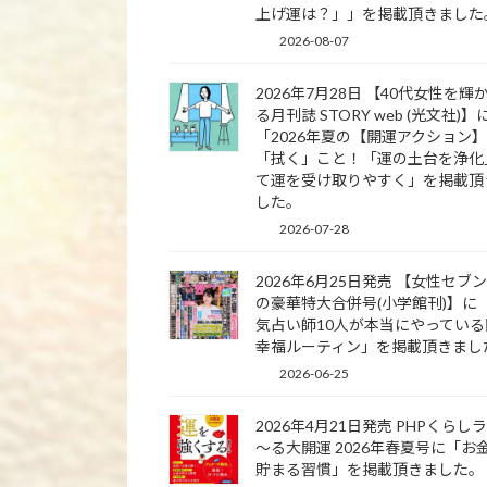
上げ運は？」」を掲載頂きました
2026-08-07
2026年7月28日 【40代女性を輝
る月刊誌 STORY web (光文社)】
「2026年夏の【開運アクション
「拭く」こと！「運の土台を浄化
て運を受け取りやすく」を掲載頂
した。
2026-07-28
2026年6月25日発売 【女性セブ
の豪華特大合併号(小学館刊)】に
気占い師10人が本当にやっている
幸福ルーティン」を掲載頂きまし
2026-06-25
2026年4月21日発売 PHPくらし
～る大開運 2026年春夏号に「お
貯まる習慣」を掲載頂きました。