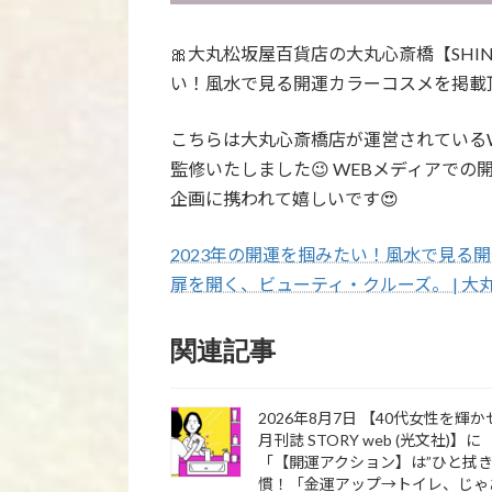
🎀大丸松坂屋百貨店の大丸心斎橋【SHINSA
い！風水で見る開運カラーコスメを掲載頂
こちらは大丸心斎橋店が運営されているWEB
監修いたしました😉 WEBメディアで
企画に携われて嬉しいです😍
2023年の開運を掴みたい！風水で見る開運カラー
扉を開く、ビューティ・クルーズ。 | 大丸心斎橋店
関連記事
2026年8月7日 【40代女性を輝
月刊誌 STORY web (光文社)】に
「【開運アクション】は”ひと拭き
慣！「金運アップ→トイレ、じゃ