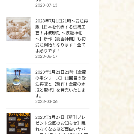
2023-07-13
2023年7月1日21時～受注再
販【日本を代表する伝統工
芸！井波彫刻 ～波龍神棚
～】新作【龍雲神棚】も初
受注開始となります！全て
手彫りです！
2023-06-17
2023年3月21日21時【金龍
の雫シリーズ】10回目の受
注再販と【新作！金龍の水
瓶と聖杯】を発売いたしま
す。
2023-03-06
2023年1月27日【新刊プレ
ゼント企画のお知らせ】眠
れなくなるほど面白いヤバ