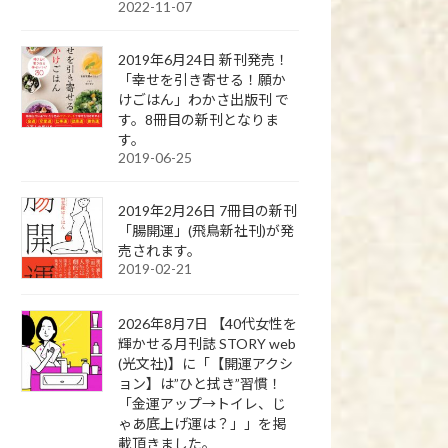
2022-11-07
2019年6月24日 新刊発売！
「幸せを引き寄せる！願か
けごはん」わかさ出版刊 で
す。8冊目の新刊となりま
す。
2019-06-25
2019年2月26日 7冊目の新刊
「腸開運」(飛鳥新社刊)が発
売されます。
2019-02-21
2026年8月7日 【40代女性を
輝かせる月刊誌 STORY web
(光文社)】に「【開運アクシ
ョン】は”ひと拭き”習慣！
「金運アップ→トイレ、じ
ゃあ底上げ運は？」」を掲
載頂きました。