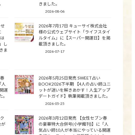
。
きました。
2026-08-06
かせ
2026年7月17日 キューサイ株式会社
に
様の公式ウェブサイト「ライフスタイ
】は
ルタイム」に【スーパー開運日】を掲
」し
載頂きました。
きま
2026-07-17
ン春
2026年5月25日発売 SWEET占い
「人
BOOK2026下半期 【4人の占い師ユニ
開運
ットが迷いを解きあかす！人生アップ
た。
デートガイド】執筆掲載頂きました。
2026-05-25
ラク
2026年3月12日発売 【女性セブン春
金が
の豪華特大合併号(小学館刊)】に「人
気占い師10人が本当にやっている開運