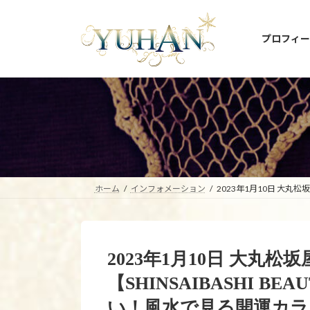
コ
ナ
ン
ビ
プロフィー
テ
ゲ
ン
ー
ツ
シ
へ
ョ
ス
ン
キ
に
ッ
移
プ
動
ホーム
インフォメーション
2023年1月10日 大丸
2023年1月10日 大丸
【SHINSAIBASHI B
い！風水で見る開運カラ