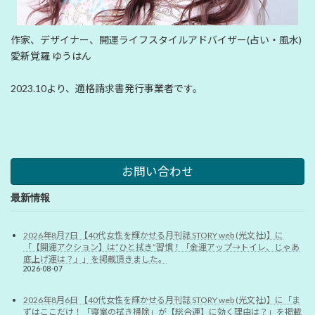
作家、デザイナー、開運ライフスタイルアドバイザー(占い・風水)
愛新覚羅 ゆうはん
2023.10より、適格請求書発行事業者です。
お問い合わせ
最新情報
2026年8月7日 【40代女性を輝かせる月刊誌 STORY web (光文社)】に
「【開運アクション】は”ひと拭き”習慣！「金運アップ→トイレ、じゃあ
底上げ運は？」」を掲載頂きました。
2026-08-07
2026年8月6日 【40代女性を輝かせる月刊誌 STORY web (光文社)】に「ま
ずはここだけ！「寝室の拭き掃除」が【総合運】に効く理由は？」を掲載