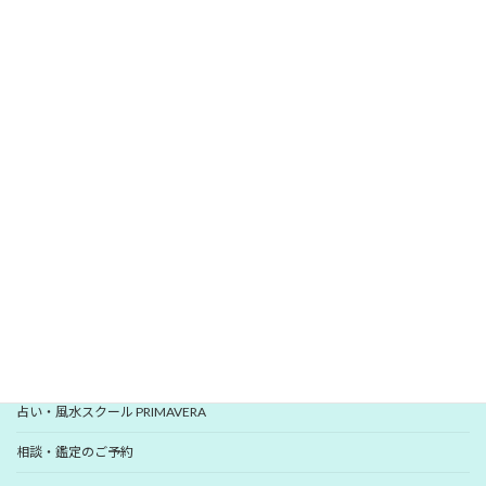
\
/
無料メールマガジン
愛新覚羅 ゆうはんの開運レター
いますぐ登録
YUHANプロフィール
YUHANプロデュース開運アイテム
占い・風水スクール PRIMAVERA
相談・鑑定のご予約