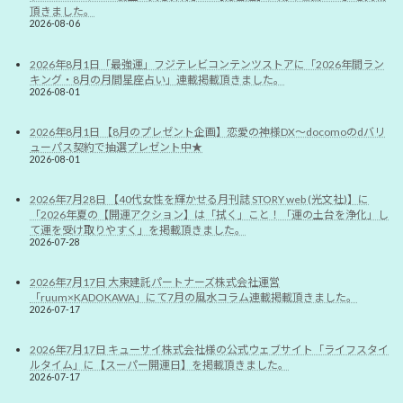
頂きました。
2026-08-06
2026年8月1日「最強運」フジテレビコンテンツストアに「2026年間ラン
キング・8月の月間星座占い」連載掲載頂きました。
2026-08-01
2026年8月1日 【8月のプレゼント企画】恋愛の神様DX〜docomoのdバリ
ューパス契約で抽選プレゼント中★
2026-08-01
2026年7月28日 【40代女性を輝かせる月刊誌 STORY web (光文社)】に
「2026年夏の【開運アクション】は「拭く」こと！「運の土台を浄化」し
て運を受け取りやすく」を掲載頂きました。
2026-07-28
2026年7月17日 大東建託パートナーズ株式会社運営
「ruum×KADOKAWA」にて7月の風水コラム連載掲載頂きました。
2026-07-17
2026年7月17日 キューサイ株式会社様の公式ウェブサイト「ライフスタイ
ルタイム」に【スーパー開運日】を掲載頂きました。
2026-07-17