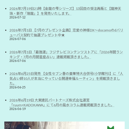
2026年7月19日21時【金龍の雫シリーズ】13回目の受注再販と【龍神天
珠・新作「瑞龍」】を発売いたします。
2026-07-12
2026年7月1日 【7月のプレゼント企画】恋愛の神様DX〜docomoのdバリ
ューパス契約で抽選プレゼント中★
2026-07-06
2026年7月1日「最強運」フジテレビコンテンツストアに「2026年間ラン
キング・7月の月間星座占い」連載掲載頂きました。
2026-07-06
2026年6月25日発売 【女性セブン春の豪華特大合併号(小学館刊)】に「人
気占い師10人が本当にやっている開運幸福ルーティン」を掲載頂きまし
た。
2026-06-25
2026年6月19日 大東建託パートナーズ株式会社運営
「ruum×KADOKAWA」にて6月の風水コラム連載掲載頂きました。
2026-06-19