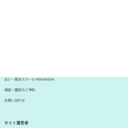
愛新覚羅 ゆうはんの開運レター
いますぐ登録
YUHANプロフィール
YUHANプロデュース開運アイテム
占い・風水スクール PRIMAVERA
相談・鑑定のご予約
お問い合わせ
サイト運営者