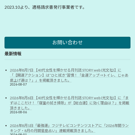
2023.10より、適格請求書発行事業者です。
お問い合わせ
最新情報
2026年8月7日 【40代女性を輝かせる月刊誌 STORY web (光文社)】に
「【開運アクション】は”ひと拭き”習慣！「金運アップ→トイレ、じゃあ
底上げ運は？」」を掲載頂きました。
2026-08-07
2026年8月6日 【40代女性を輝かせる月刊誌 STORY web (光文社)】に「ま
ずはここだけ！「寝室の拭き掃除」が【総合運】に効く理由は？」を掲載
頂きました。
2026-08-06
2026年8月1日「最強運」フジテレビコンテンツストアに「2026年間ラン
キング・8月の月間星座占い」連載掲載頂きました。
2026-08-01