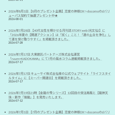
2026年8月1日 【8月のプレゼント企画】恋愛の神様DX〜docomoのdバリ
ューパス契約で抽選プレゼント中★
2026-08-01
2026年7月28日 【40代女性を輝かせる月刊誌 STORY web (光文社)】に
「2026年夏の【開運アクション】は「拭く」こと！「運の土台を浄化」し
て運を受け取りやすく」を掲載頂きました。
2026-07-28
2026年7月17日 大東建託パートナーズ株式会社運営
「ruum×KADOKAWA」にて7月の風水コラム連載掲載頂きました。
2026-07-17
2026年7月17日 キューサイ株式会社様の公式ウェブサイト「ライフスタイ
ルタイム」に【スーパー開運日】を掲載頂きました。
2026-07-17
2026年7月19日21時【金龍の雫シリーズ】13回目の受注再販と【龍神天
珠・新作「瑞龍」】を発売いたします。
2026-07-12
2026年7月1日 【7月のプレゼント企画】恋愛の神様DX〜docomoのdバリ