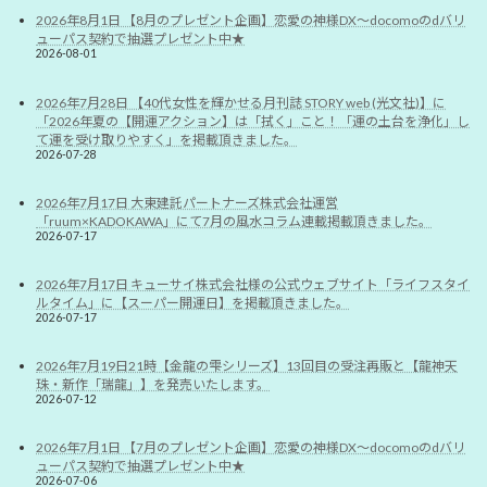
2026年8月1日 【8月のプレゼント企画】恋愛の神様DX〜docomoのdバリ
ューパス契約で抽選プレゼント中★
2026-08-01
2026年7月28日 【40代女性を輝かせる月刊誌 STORY web (光文社)】に
「2026年夏の【開運アクション】は「拭く」こと！「運の土台を浄化」し
て運を受け取りやすく」を掲載頂きました。
2026-07-28
2026年7月17日 大東建託パートナーズ株式会社運営
「ruum×KADOKAWA」にて7月の風水コラム連載掲載頂きました。
2026-07-17
2026年7月17日 キューサイ株式会社様の公式ウェブサイト「ライフスタイ
ルタイム」に【スーパー開運日】を掲載頂きました。
2026-07-17
2026年7月19日21時【金龍の雫シリーズ】13回目の受注再販と【龍神天
珠・新作「瑞龍」】を発売いたします。
2026-07-12
2026年7月1日 【7月のプレゼント企画】恋愛の神様DX〜docomoのdバリ
ューパス契約で抽選プレゼント中★
2026-07-06