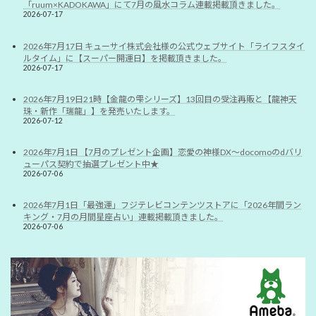
「ruum×KADOKAWA」にて7月の風水コラム連載掲載頂きました。
2026-07-17
2026年7月17日 キューサイ株式会社様の公式ウェブサイト「ライフスタイ
ルタイム」に【スーパー開運日】を掲載頂きました。
2026-07-17
2026年7月19日21時【金龍の雫シリーズ】13回目の受注再販と【龍神天
珠・新作「瑞龍」】を発売いたします。
2026-07-12
2026年7月1日 【7月のプレゼント企画】恋愛の神様DX〜docomoのdバリ
ューパス契約で抽選プレゼント中★
2026-07-06
2026年7月1日「最強運」フジテレビコンテンツストアに「2026年間ラン
キング・7月の月間星座占い」連載掲載頂きました。
2026-07-06