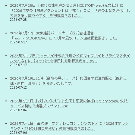
2026年7月28日 【40代女性を輝かせる月刊誌 STORY web (光文社)】に
「2026年夏の【開運アクション】は「拭く」こと！「運の土台を浄化」し
て運を受け取りやすく」を掲載頂きました。
2026-07-28
2026年7月17日 大東建託パートナーズ株式会社運営
「ruum×KADOKAWA」にて7月の風水コラム連載掲載頂きました。
2026-07-17
2026年7月17日 キューサイ株式会社様の公式ウェブサイト「ライフスタイ
ルタイム」に【スーパー開運日】を掲載頂きました。
2026-07-17
2026年7月19日21時【金龍の雫シリーズ】13回目の受注再販と【龍神天
珠・新作「瑞龍」】を発売いたします。
2026-07-12
2026年7月1日 【7月のプレゼント企画】恋愛の神様DX〜docomoのdバリ
ューパス契約で抽選プレゼント中★
2026-07-06
2026年7月1日「最強運」フジテレビコンテンツストアに「2026年間ラン
キング・7月の月間星座占い」連載掲載頂きました。
2026-07-06