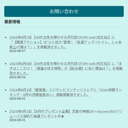
お問い合わせ
最新情報
2026年8月7日 【40代女性を輝かせる月刊誌 STORY web (光文社)】に
「【開運アクション】は”ひと拭き”習慣！「金運アップ→トイレ、じゃあ
底上げ運は？」」を掲載頂きました。
2026-08-07
2026年8月6日 【40代女性を輝かせる月刊誌 STORY web (光文社)】に「ま
ずはここだけ！「寝室の拭き掃除」が【総合運】に効く理由は？」を掲載
頂きました。
2026-08-06
2026年8月1日「最強運」フジテレビコンテンツストアに「2026年間ラン
キング・8月の月間星座占い」連載掲載頂きました。
2026-08-01
2026年8月1日 【8月のプレゼント企画】恋愛の神様DX〜docomoのdバリ
ューパス契約で抽選プレゼント中★
2026-08-01