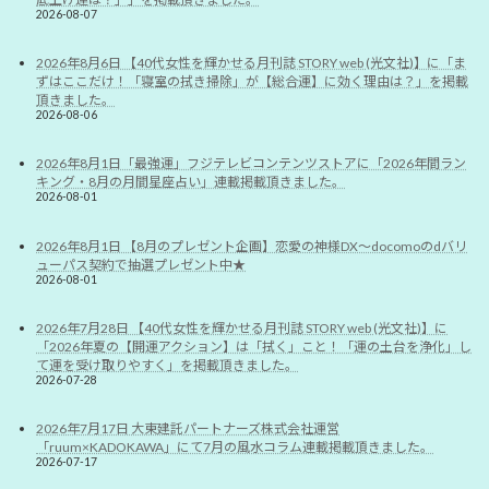
2026-08-07
2026年8月6日 【40代女性を輝かせる月刊誌 STORY web (光文社)】に「ま
ずはここだけ！「寝室の拭き掃除」が【総合運】に効く理由は？」を掲載
頂きました。
2026-08-06
2026年8月1日「最強運」フジテレビコンテンツストアに「2026年間ラン
キング・8月の月間星座占い」連載掲載頂きました。
2026-08-01
2026年8月1日 【8月のプレゼント企画】恋愛の神様DX〜docomoのdバリ
ューパス契約で抽選プレゼント中★
2026-08-01
2026年7月28日 【40代女性を輝かせる月刊誌 STORY web (光文社)】に
「2026年夏の【開運アクション】は「拭く」こと！「運の土台を浄化」し
て運を受け取りやすく」を掲載頂きました。
2026-07-28
2026年7月17日 大東建託パートナーズ株式会社運営
「ruum×KADOKAWA」にて7月の風水コラム連載掲載頂きました。
2026-07-17